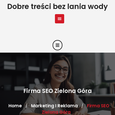
Skip
Dobre treści bez lania wody
to
content
Firma SEO Zielona Góra
Home
Marketing I Reklama
Firma SEO
/
/
Zielona Góra