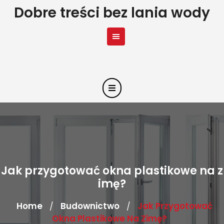
Skip
Dobre treści bez lania wody
to
content
Jak przygotować okna plastikowe na z
imę?
Home
Budownictwo
Jak Przygotować
/
/
Okna Plastikowe Na Zimę?