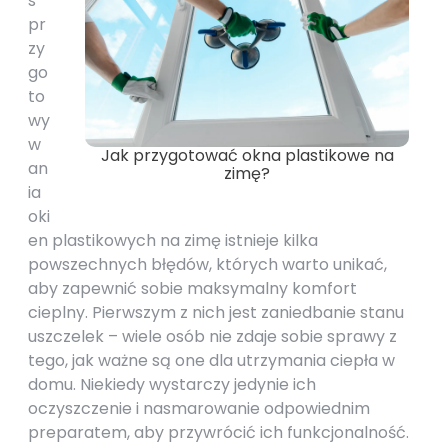
s
pr
zy
go
to
wy
w
Jak przygotować okna plastikowe na
an
zimę?
ia
oki
en plastikowych na zimę istnieje kilka
powszechnych błędów, których warto unikać,
aby zapewnić sobie maksymalny komfort
cieplny. Pierwszym z nich jest zaniedbanie stanu
uszczelek – wiele osób nie zdaje sobie sprawy z
tego, jak ważne są one dla utrzymania ciepła w
domu. Niekiedy wystarczy jedynie ich
oczyszczenie i nasmarowanie odpowiednim
preparatem, aby przywrócić ich funkcjonalność.