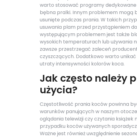
warto stosować programy dedykowane dl
bębna pralki. Innym problemem mogą być
usunięte podczas prania. W takich przy
usuwania plam przed przystąpieniem do p
występującym problemem jest także bla
wysokich temperaturach lub używania n
zawsze przestrzegać zaleceń producen
czyszczących. Dodatkowo warto unikać s
utraty intensywności kolorów koca.
Jak często należy p
użycia?
Częstotliwość prania koców powinna by
warunków panujących w naszym otoczeniu
oglądania telewizji czy czytania książek
przypadku koców używanych sporadycznie
Ważne jest również uwzględnienie sezono