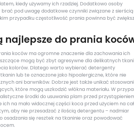
ż latem, kiedy używamy ich rzadziej. Dodatkowo osoby
brać pod uwagę dodatkowe czynniki związane z sierścią 
akim przypadku częstotliwość prania powinna być zwięks
ą najlepsze do prania kocó
ania koców ma ogromne znaczenie dla zachowania ich
zyszczące mogą być zbyt agresywne dla delikatnych tkanin
ięcia kolorów. Dlatego warto wybierać detergenty
tkanin lub te oznaczone jako hipoalergiczne, które nie
cznych ani barwników. Dobrze jest także unikać stosowan
ących, które mogą uszkodzić włókna materiału. W przyp
listyczne środki do usuwania plam przed przystąpienie
e ich na mało widocznej części koca przed użyciem na cał
ym, aby nie przesadzać z ilością detergentu – nadmiar
 osadzania się resztek na tkaninie oraz powodować
kocem.