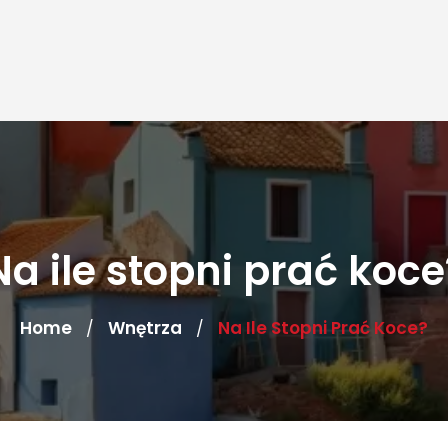
Na ile stopni prać koce
Home
Wnętrza
Na Ile Stopni Prać Koce?
/
/