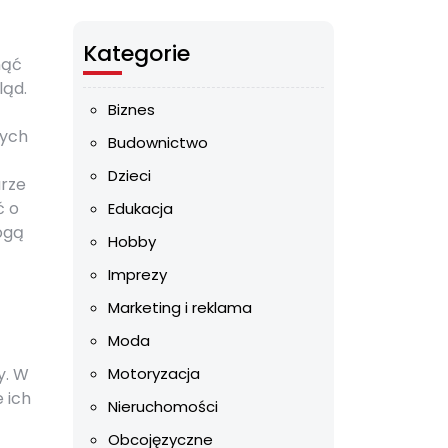
Kategorie
nąć
ląd.
Biznes
zych
Budownictwo
Dzieci
urze
ć o
Edukacja
ogą
Hobby
Imprezy
Marketing i reklama
Moda
y. W
Motoryzacja
 ich
Nieruchomości
Obcojęzyczne