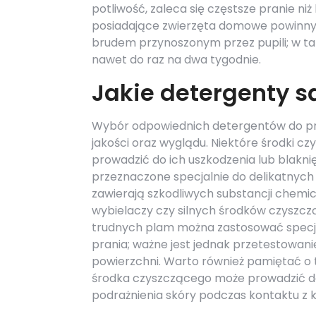
potliwość, zaleca się częstsze pranie ni
posiadające zwierzęta domowe powinny 
brudem przynoszonym przez pupili; w t
nawet do raz na dwa tygodnie.
Jakie detergenty s
Wybór odpowiednich detergentów do pr
jakości oraz wyglądu. Niektóre środki c
prowadzić do ich uszkodzenia lub blakn
przeznaczone specjalnie do delikatnych 
zawierają szkodliwych substancji chemi
wybielaczy czy silnych środków czyszcz
trudnych plam można zastosować specja
prania; ważne jest jednak przetestowani
powierzchni. Warto również pamiętać o t
środka czyszczącego może prowadzić do
podrażnienia skóry podczas kontaktu z 