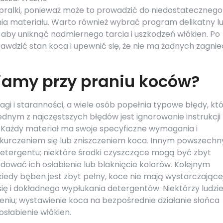
 pralki, ponieważ może to prowadzić do niedostatecznego
a materiału. Warto również wybrać program delikatny l
 aby uniknąć nadmiernego tarcia i uszkodzeń włókien. Po
rawdzić stan koca i upewnić się, że nie ma żadnych zagni
iamy przy praniu koców?
i i staranności, a wiele osób popełnia typowe błędy, kt
dnym z najczęstszych błędów jest ignorowanie instrukcji
 Każdy materiał ma swoje specyficzne wymagania i
skurczeniem się lub zniszczeniem koca. Innym powszech
etergentu; niektóre środki czyszczące mogą być zbyt
dować ich osłabienie lub blaknięcie kolorów. Kolejnym
iedy bęben jest zbyt pełny, koce nie mają wystarczające
ię i dokładnego wypłukania detergentów. Niektórzy ludzi
niu; wystawienie koca na bezpośrednie działanie słońca
słabienie włókien.