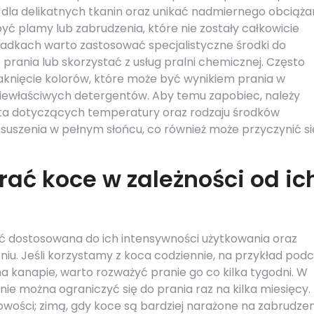
a delikatnych tkanin oraz unikać nadmiernego obciąża
 plamy lub zabrudzenia, które nie zostały całkowicie
padkach warto zastosować specjalistyczne środki do
rania lub skorzystać z usług pralni chemicznej. Często
knięcie kolorów, które może być wynikiem prania w
iewłaściwych detergentów. Aby temu zapobiec, należy
ta dotyczących temperatury oraz rodzaju środków
uszenia w pełnym słońcu, co również może przyczynić si
rać koce w zależności od ic
ć dostosowana do ich intensywności użytkowania oraz
. Jeśli korzystamy z koca codziennie, na przykład pod
 na kanapie, warto rozważyć pranie go co kilka tygodni. W
 można ograniczyć się do prania raz na kilka miesięcy.
wości; zimą, gdy koce są bardziej narażone na zabrudzeni