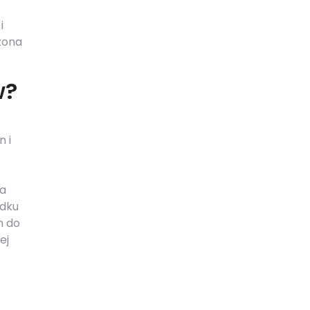
i
zona
w?
 i
ia
adku
m do
ej