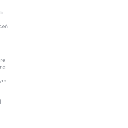
ub
eceń
óre
 na
nym
j
e