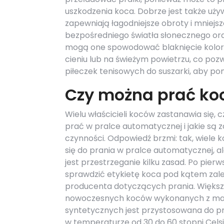
uszkodzenia koca. Dobrze jest także uż
zapewniają łagodniejsze obroty i mniejsze 
bezpośredniego światła słonecznego or
mogą one spowodować blaknięcie kolorów
cieniu lub na świeżym powietrzu, co po
piłeczek tenisowych do suszarki, aby p
Czy można prać ko
Wielu właścicieli koców zastanawia się, 
prać w pralce automatycznej i jakie są z
czynności. Odpowiedź brzmi: tak, wiele 
się do prania w pralce automatycznej, a
jest przestrzeganie kilku zasad. Po pierw
sprawdzić etykietę koca pod kątem zal
producenta dotyczących prania. Więks
nowoczesnych koców wykonanych z ma
syntetycznych jest przystosowana do pr
w temperaturze od 30 do 60 stopni Cels