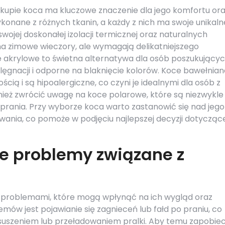
kupie koca ma kluczowe znaczenie dla jego komfortu or
konane z różnych tkanin, a każdy z nich ma swoje unikaln
wojej doskonałej izolacji termicznej oraz naturalnych
na zimowe wieczory, ale wymagają delikatniejszego
ce akrylowe to świetna alternatywa dla osób poszukujący
ielęgnacji i odporne na blaknięcie kolorów. Koce bawełnian
cią i są hipoalergiczne, co czyni je idealnymi dla osób z
nież zwrócić uwagę na koce polarowe, które są niezwykle
o prania. Przy wyborze koca warto zastanowić się nad jego
nia, co pomoże w podjęciu najlepszej decyzji dotyczące
ze problemy związane z
i problemami, które mogą wpłynąć na ich wygląd oraz
mów jest pojawianie się zagnieceń lub fałd po praniu, co
szeniem lub przeładowaniem pralki. Aby temu zapobiec