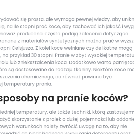
wydawać się prosta, ale wymaga pewnej wiedzy, aby unik
ię, na ile stopni prać koce, aby zachować ich jakość i wyg
nieważ producenci często podają zalecenia dotyczące
ykonane z materiałów syntetycznych można prać w wyżs
opni Celsjusza. Z kolei koce wełniane czy delikatne mogą
 na przykład 30 stopni. Pranie w zbyt wysokiej temperat
iału lub zniekształcenia koca. Dodatkowo warto pamięta
óre są dostosowane do rodzaju tkaniny. Niektóre koce m
szczenia chemicznego, co również powinno być
ej temperatury prania.
 sposoby na pranie koców?
edniej temperatury, ale także techniki, którą zastosujem
yć skorzystanie z pralek o dużej pojemności lub oddanie
mowych warunkach należy zwrócić uwagę na to, aby nie
prowadzić do niedokładnego wypłukania detergentu oraz