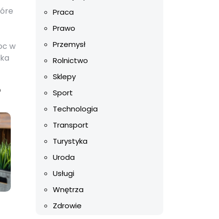
tóre
Praca
Prawo
Przemysł
oc w
lka
Rolnictwo
Sklepy
?
Sport
Technologia
Transport
Turystyka
Uroda
Usługi
Wnętrza
Zdrowie