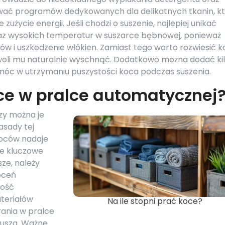
ywać programów dedykowanych dla delikatnych tkanin, k
zużycie energii. Jeśli chodzi o suszenie, najlepiej unikać
az wysokich temperatur w suszarce bębnowej, ponieważ
 i uszkodzenie włókien. Zamiast tego warto rozwiesić k
zwoli mu naturalnie wyschnąć. Dodatkowo można dodać ki
omóc w utrzymaniu puszystości koca podczas suszenia.
ce w pralce automatycznej
czy można je
asady tej
koców nadaje
le kluczowe
sze, należy
eceń
zość
teriałów
Na ile stopni prać koce?
ania w pralce
jusza. Ważne