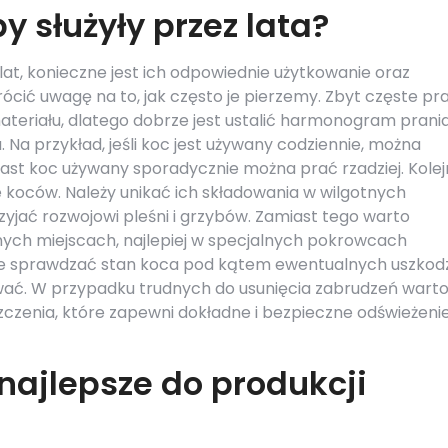
y służyły przez lata?
lat, konieczne jest ich odpowiednie użytkowanie oraz
ócić uwagę na to, jak często je pierzemy. Zbyt częste pr
teriału, dlatego dobrze jest ustalić harmonogram prani
 Na przykład, jeśli koc jest używany codziennie, można
iast koc używany sporadycznie można prać rzadziej. Kole
oców. Należy unikać ich składowania w wilgotnych
yjać rozwojowi pleśni i grzybów. Zamiast tego warto
ych miejscach, najlepiej w specjalnych pokrowcach
nie sprawdzać stan koca pod kątem ewentualnych uszkod
uwać. W przypadku trudnych do usunięcia zabrudzeń wart
zczenia, które zapewni dokładne i bezpieczne odświeżeni
najlepsze do produkcji