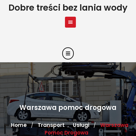
Skip
Dobre treści bez lania wody
to
content
Warszawa pomoc drogowa
Home
Transport
Usługi
Warszawa
/
,
/
Pomoc Drogowa