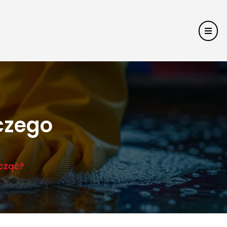
czego
cząć?