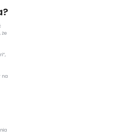
a?
ć
 że
i”,
r na
nia