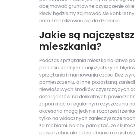
obejmować gruntowne czyszczenie okien c
kiedy będziemy zajmować się konkretnymi
nam zmobilizować się do działania.
Jakie są najczęsts
mieszkania?
Podczas sprzątania mieszkania łatwo p
procesu. Jednym z najczęstszych błędów
sprzątania i marnowania czasu. Bez wy
pomieszczeniu, a inne pozostaną zanie
niewłaściwych środków czyszczących do 
detergentów na delikatnych powierzchnia
zapominać o regularnym czyszczeniu nar
akcesoria mogą jedynie rozprzestrzeniać
tylko na widocznych zanieczyszczeniach, 
za meblami. Należy pamiętać, że skuteczn
powierzchni, ale także dbanie o czystoś