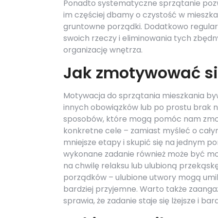
Ponadto systematyczne sprzątanie pozw
im częściej dbamy o czystość w mieszka
gruntowne porządki. Dodatkowo regular
swoich rzeczy i eliminowania tych zbędn
organizację wnętrza.
Jak zmotywować si
Motywacja do sprzątania mieszkania by
innych obowiązków lub po prostu brak na
sposobów, które mogą pomóc nam zmobil
konkretne cele – zamiast myśleć o całym
mniejsze etapy i skupić się na jednym p
wykonane zadanie również może być mot
na chwilę relaksu lub ulubioną przekąsk
porządków – ulubione utwory mogą umili
bardziej przyjemne. Warto także zaang
sprawia, że zadanie staje się lżejsze i ba