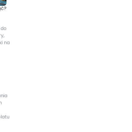
ąć?
 do
y,
ki na
nia
m
blatu