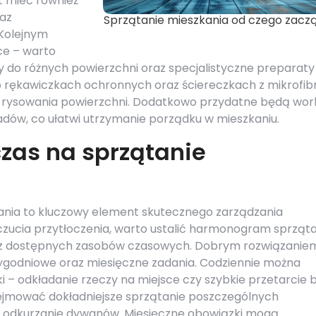
t mieć również
raz
Sprzątanie mieszkania od czego zacz
 Kolejnym
e – warto
y do różnych powierzchni oraz specjalistyczne preparaty
o rękawiczkach ochronnych oraz ściereczkach z mikrofibr
ez rysowania powierzchni. Dodatkowo przydatne będą wor
adów, co ułatwi utrzymanie porządku w mieszkaniu.
zas na sprzątanie
ania to kluczowy element skutecznego zarządzania
ucia przytłoczenia, warto ustalić harmonogram sprząta
raz dostępnych zasobów czasowych. Dobrym rozwiązanie
tygodniowe oraz miesięczne zadania. Codziennie można
i – odkładanie rzeczy na miejsce czy szybkie przetarcie 
jmować dokładniejsze sprzątanie poszczególnych
zy odkurzanie dywanów. Miesięczne obowiązki mogą