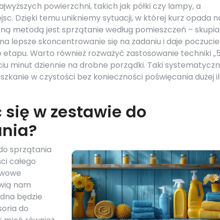
jwyższych powierzchni, takich jak półki czy lampy, a
c. Dzięki temu unikniemy sytuacji, w której kurz opada na
zną metodą jest sprzątanie według pomieszczeń – skupi
 na lepsze skoncentrowanie się na zadaniu i daje poczucie
o etapu. Warto również rozważyć zastosowanie techniki „
ciu minut dziennie na drobne porządki. Taki systematyczn
kanie w czystości bez konieczności poświęcania dużej il
 się w zestawie do
ania?
do sprzątania
ci całego
awowe
twią nam
ędna będzie
oria do