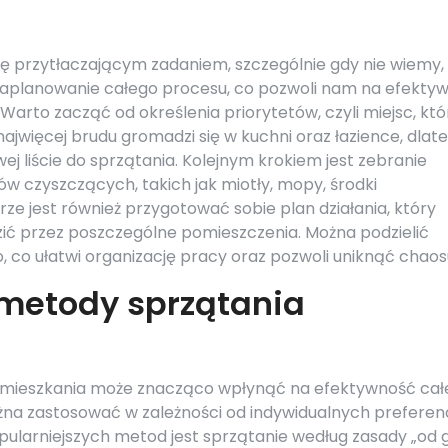
 przytłaczającym zadaniem, szczególnie gdy nie wiemy,
aplanowanie całego procesu, co pozwoli nam na efektyw
Warto zacząć od określenia priorytetów, czyli miejsc, któ
ajwięcej brudu gromadzi się w kuchni oraz łazience, dlat
j liście do sprzątania. Kolejnym krokiem jest zebranie
ów czyszczących, takich jak miotły, mopy, środki
ze jest również przygotować sobie plan działania, który
 przez poszczególne pomieszczenia. Można podzielić
no, co ułatwi organizację pracy oraz pozwoli uniknąć chaos
 metody sprzątania
mieszkania może znacząco wpłynąć na efektywność cał
ożna zastosować w zależności od indywidualnych preferenc
pularniejszych metod jest sprzątanie według zasady „od 