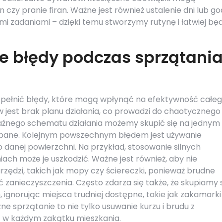
zy pranie firan. Ważne jest również ustalenie dni lub god
 zadaniami – dzięki temu stworzymy rutynę i łatwiej będ
ze błędy podczas sprzątani
opełnić błędy, które mogą wpłynąć na efektywność całe
 jest brak planu działania, co prowadzi do chaotycznego
raźnego schematu działania możemy skupić się na jednym
dbane. Kolejnym powszechnym błędem jest używanie
danej powierzchni. Na przykład, stosowanie silnych
ch może je uszkodzić. Ważne jest również, aby nie
zędzi, takich jak mopy czy ściereczki, ponieważ brudne
 zanieczyszczenia. Często zdarza się także, że skupiamy 
ignorując miejsca trudniej dostępne, takie jak zakamarki
e sprzątanie to nie tylko usuwanie kurzu i brudu z
ć w każdym zakątku mieszkania.