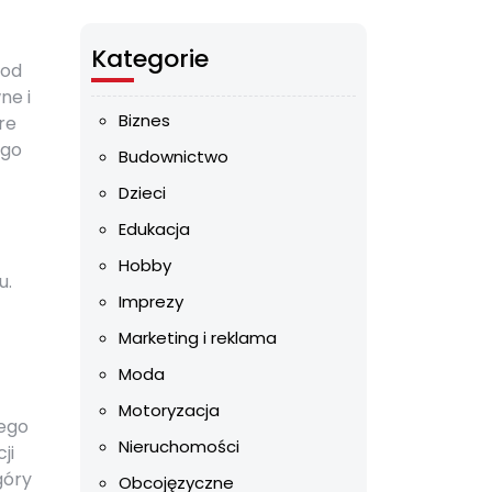
Kategorie
 od
ne i
Biznes
re
ego
Budownictwo
Dzieci
Edukacja
Hobby
u.
Imprezy
Marketing i reklama
Moda
Motoryzacja
ego
Nieruchomości
ji
góry
Obcojęzyczne