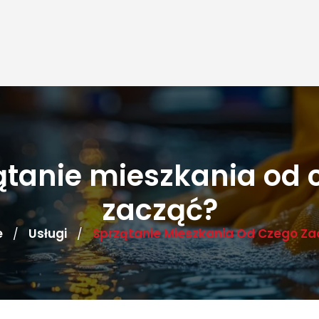
ątanie mieszkania od 
zacząć?
e
Usługi
Sprzątanie Mieszkania Od Czego Za
/
/