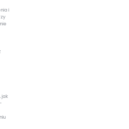
nia i
rzy
nie
z
 jak
–
niu