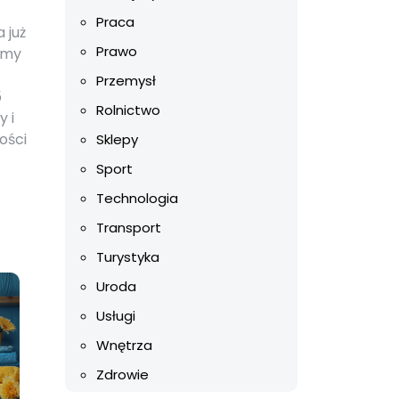
Praca
 już
Prawo
amy
Przemysł
5
Rolnictwo
y i
ości
Sklepy
Sport
Technologia
Transport
Turystyka
Uroda
Usługi
Wnętrza
Zdrowie