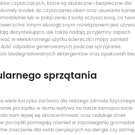
odków czyszczących, które są skuteczne i bezpieczne dla
oskonały środek do czyszczenia okien oraz usuwania kamie
odzielnie lub w połączeniu z sodą oczyszczoną, co two
owierzchni. Innym ekologicznym rozwiązaniem jest używa
iałają dezynfekująco, ale także nadają przyjemny zapach
wać w wielokrotnego użytku ściereczki i mopy zamiast
 ilość odpadów generowanych podczas sprzątania.
bór biodegradowalnych detergentów oraz opakowań be
gularnego sprzątania
i wiele korzyści zarówno dla naszego zdrowia fizycznego,
ymanie porządku w domu wpływa na nasze samopoczucie 
la nam lepiej się skoncentrować oraz redukuje stres
ne porządki pomagają również w zapobieganiu gromadze
lne znaczenie dla osób cierpiących na alergie czy astmę.