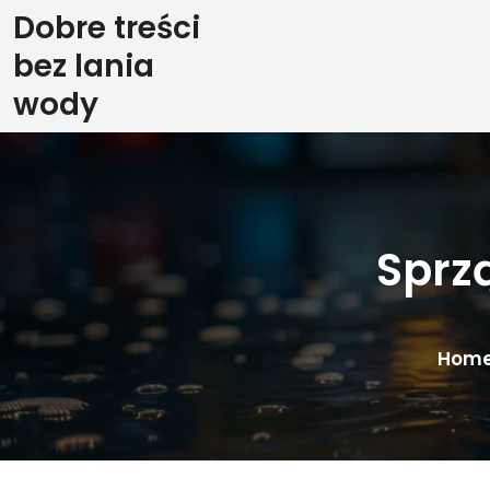
Skip
Dobre treści
to
bez lania
content
wody
Sprz
Hom