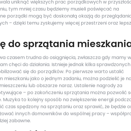
ala uniknąć większych prac porządkowych w przyszłośc
niu, tym mniej czasu będziemy musieli poświęcać na
ne porządki mogą być doskonałą okazją do przeglądani
ych – dzięki temu zyskujemy więcej przestrzeni oraz leps
ę do sprzątania mieszkani
wa czasem trudna do osiągnięcia, zwłaszcza gdy mamy w
m chęci do działania. Istnieje jednak kilka sprawdzonych
izować się do porządków. Po pierwsze warto ustalić
 mieszkaniu jako o jednym zadaniu, można podzielić je n
omieszczeniu lub obszarze naraz. Ustalenie nagrody za
ywujące – po zakończeniu sprzątania można pozwolić s
ę. Muzyka to kolejny sposób na zwiększenie energii podcz
ć czas spędzony na sprzątaniu oraz sprawić, że będzie 
ażować innych domowników do wspólnej pracy – współpr
rdziej zabawne.