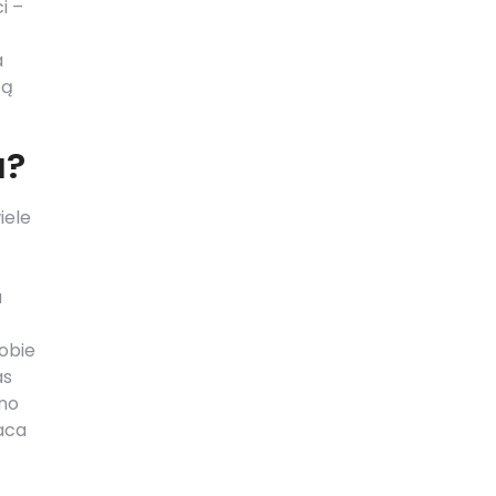
i –
a
zą
a?
iele
a
obie
as
ono
aca