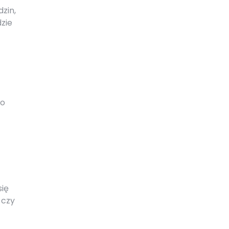
zin,
zie
a
go
się
 czy