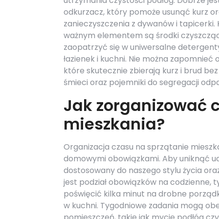
utrzymania czystości podłóg. Dobrze jes
odkurzacz, który pomoże usunąć kurz o
zanieczyszczenia z dywanów i tapicerki.
ważnym elementem są środki czyszcząc
zaopatrzyć się w uniwersalne detergent
łazienek i kuchni. Nie można zapomnieć 
które skutecznie zbierają kurz i brud b
śmieci oraz pojemniki do segregacji odp
Jak zorganizować c
mieszkania?
Organizacja czasu na sprzątanie mieszk
domowymi obowiązkami. Aby uniknąć ucz
dostosowany do naszego stylu życia o
jest podział obowiązków na codzienne, 
poświęcić kilka minut na drobne porządk
w kuchni. Tygodniowe zadania mogą obe
pomieszczeń, takie jak mycie podłóg c