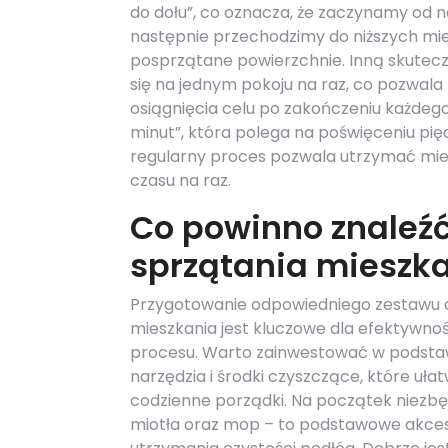
do dołu”, co oznacza, że zaczynamy od na
następnie przechodzimy do niższych miejs
posprzątane powierzchnie. Inną skutec
się na jednym pokoju na raz, co pozwala
osiągnięcia celu po zakończeniu każdeg
minut”, która polega na poświęceniu pię
regularny proces pozwala utrzymać miesz
czasu na raz.
Co powinno znaleźć
sprzątania mieszk
Przygotowanie odpowiedniego zestawu 
mieszkania jest kluczowe dla efektywnoś
procesu. Warto zainwestować w podst
narzędzia i środki czyszczące, które uła
codzienne porządki. Na początek niezb
miotła oraz mop – to podstawowe akces