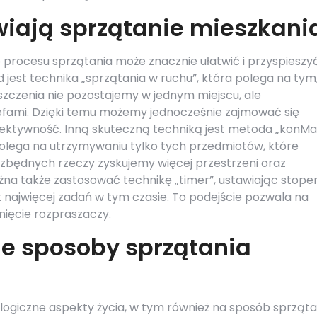
twiają sprzątanie mieszkani
procesu sprzątania może znacznie ułatwić i przyspieszy
jest technika „sprzątania w ruchu”, która polega na tym,
czenia nie pozostajemy w jednym miejscu, ale
efami. Dzięki temu możemy jednocześnie zajmować się
fektywność. Inną skuteczną techniką jest metoda „konMar
olega na utrzymywaniu tylko tych przedmiotów, które
 zbędnych rzeczy zyskujemy więcej przestrzeni oraz
żna także zastosować technikę „timer”, ustawiając stope
k najwięcej zadań w tym czasie. To podejście pozwala na
nięcie rozpraszaczy.
ne sposoby sprzątania
ogiczne aspekty życia, w tym również na sposób sprząta