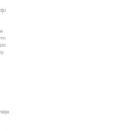
aju
ie
tym
zki
my
ieje