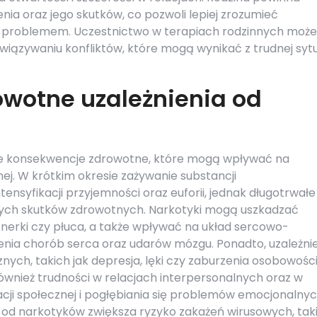
nia oraz jego skutków, co pozwoli lepiej zrozumieć
m problemem. Uczestnictwo w terapiach rodzinnych może
iązywaniu konfliktów, które mogą wynikać z trudnej sytu
rowotne uzależnienia od
e konsekwencje zdrowotne, które mogą wpływać na
nej. W krótkim okresie zażywanie substancji
syfikacji przyjemności oraz euforii, jednak długotrwałe
nych skutków zdrowotnych. Narkotyki mogą uszkadzać
 nerki czy płuca, a także wpływać na układ sercowo-
enia chorób serca oraz udarów mózgu. Ponadto, uzależni
ch, takich jak depresja, lęki czy zaburzenia osobowości
wnież trudności w relacjach interpersonalnych oraz w
acji społecznej i pogłębiania się problemów emocjonalnyc
e od narkotyków zwiększa ryzyko zakażeń wirusowych, tak