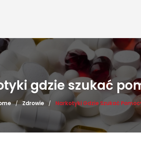
otyki gdzie szukać po
ome
Zdrowie
Narkotyki Gdzie Szukać Pomoc
/
/