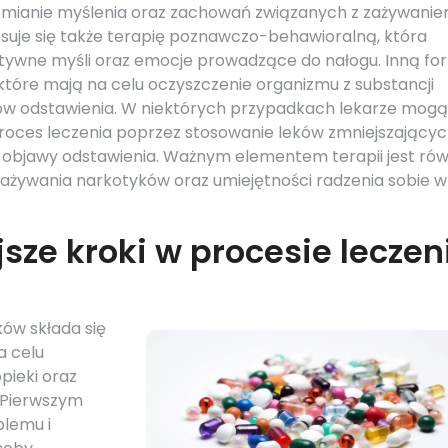
 zmianie myślenia oraz zachowań związanych z zażywani
suje się także terapię poznawczo-behawioralną, która
ywne myśli oraz emocje prowadzące do nałogu. Inną fo
tóre mają na celu oczyszczenie organizmu z substancji
wów odstawienia. W niektórych przypadkach lekarze mogą
proces leczenia poprzez stosowanie leków zmniejszający
 objawy odstawienia. Ważnym elementem terapii jest rów
ażywania narkotyków oraz umiejętności radzenia sobie w
sze kroki w procesie leczen
ków składa się
a celu
pieki oraz
 Pierwszym
blemu i