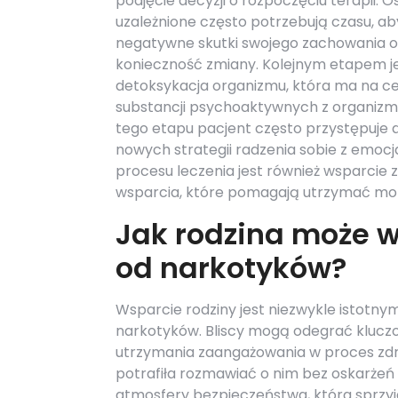
podjęcie decyzji o rozpoczęciu terapii. 
uzależnione często potrzebują czasu, ab
negatywne skutki swojego zachowania o
konieczność zmiany. Kolejnym etapem jes
detoksykacja organizmu, która ma na ce
substancji psychoaktywnych z organizm
tego etapu pacjent często przystępuje do
nowych strategii radzenia sobie z emo
procesu leczenia jest również wsparcie 
wsparcia, które pomagają utrzymać mot
Jak rodzina może w
od narkotyków?
Wsparcie rodziny jest niezwykle istotn
narkotyków. Bliscy mogą odegrać kluczo
utrzymania zaangażowania w proces zdro
potrafiła rozmawiać o nim bez oskarżeń 
atmosfery bezpieczeństwa, która sprzyja