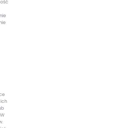
mość
nie
nie
ące
 ich
ub
. W
w.