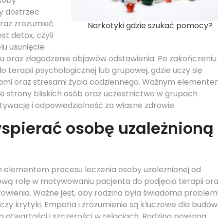
Osoby
y dostrzec
raz zrozumieć
Narkotyki gdzie szukać pomocy?
t detox, czyli
lu usunięcie
u oraz złagodzenie objawów odstawienia. Po zakończeniu
 terapii psychologicznej lub grupowej, gdzie uczy się
cjami oraz stresami życia codziennego. Ważnym element
ze strony bliskich osób oraz uczestnictwo w grupach
ywację i odpowiedzialność za własne zdrowie.
spierać osobę uzależnioną
ym elementem procesu leczenia osoby uzależnionej od
wą rolę w motywowaniu pacjenta do podjęcia terapii or
wienia. Ważne jest, aby rodzina była świadoma problemu
czy krytyki. Empatia i zrozumienie są kluczowe dla budow
 otwartości i szczerości w relacjach. Rodzina powinna