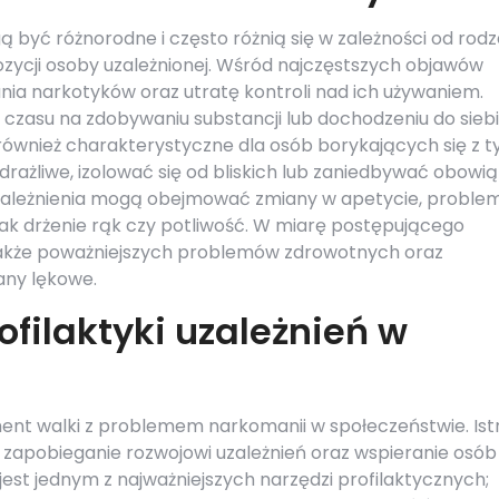
być różnorodne i często różnią się w zależności od rodz
ozycji osoby uzależnionej. Wśród najczęstszych objawów
nia narkotyków oraz utratę kontroli nad ich używaniem.
 czasu na zdobywaniu substancji lub dochodzeniu do sieb
 również charakterystyczne dla osób borykających się z 
rażliwe, izolować się od bliskich lub zaniedbywać obowią
uzależnienia mogą obejmować zmiany w apetycie, proble
jak drżenie rąk czy potliwość. W miarę postępującego
także poważniejszych problemów zdrowotnych oraz
any lękowe.
filaktyki uzależnień w
ment walki z problemem narkomanii w społeczeństwie. Istn
u zapobieganie rozwojowi uzależnień oraz wspieranie osób
st jednym z najważniejszych narzędzi profilaktycznych;