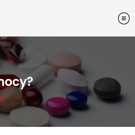
mocy?
y?