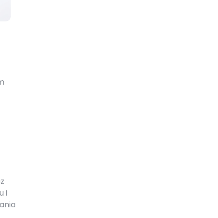
em
az
 i
ania