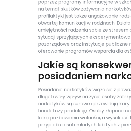
poprzez programy informacyjne w szko
na temat skutków zażywania narkotykó
profilaktyki jest także angażowanie ro
otwartej komunikacji w rodzinach. Dzia
umiejętności radzenia sobie ze stresem
sytuacji sprzyjających eksperymentowa
pozarządowe oraz instytucje publiczne r
oferowanie programów wsparcia dla osób
Jakie są konsekwe
posiadaniem nark
Posiadanie narkotyków wiąże się z po
długotrwały wpływ na życie osoby zatrz
narkotyków są surowe i przewidują kary 
handel czy produkcję. Osoby złapane n
karą pozbawienia wolności, a wysokość kar
przypadku osób młodych lub tych z pier