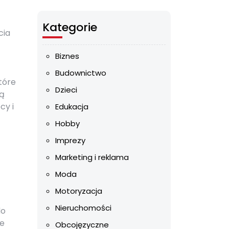
Kategorie
cia
Biznes
Budownictwo
tóre
Dzieci
ją
cy i
Edukacja
Hobby
Imprezy
Marketing i reklama
Moda
Motoryzacja
Nieruchomości
do
ie
Obcojęzyczne