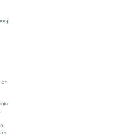
acji
 ich
enie
.
h.
ich