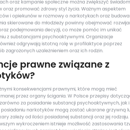
łach oraz kampanie społeczne można zwiększyć świado
w oraz promować zdrowy styl życia. Ważnym aspektem
dziców i opiekunów w rozmowy o narkotykach oraz budowa
łania skierowane do młodzieży powinny obejmować rozwija
 oraz podejmowania decyzji, co może pomóc im unikać
niu z substancjami psychoaktywnymi. Organizacje
ównież odgrywają istotną rolę w profilaktyce poprzez
 zagrożonych uzależnieniem oraz ich rodzin.
ncje prawne związane z
otyków?
ważnymi konsekwencjami prawnymi, które mogą mieć
ymanej przez organy ścigania. W Polsce przepisy dotycz
zarówno za posiadanie substancji psychoaktywnych, jak i
a posiadaniu narkotyków mogą zostać ukarane grzywną l
y zależy od ilości posiadanej substancji oraz jej rodzaju
wszym wykroczeniem istnieje możliwość zastosowania tz