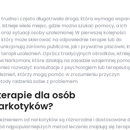
 trudna i często długotrwała droga, która wymaga wspar
. Istnieje wiele miejsc, gdzie można szukać pomocy, a ich
raz sytuacji osoby uzależnionej. W pierwszej kolejności
, który może skierować na odpowiednie terapie lub do
funkcjonują zarówno publiczne, jak i prywatne placówki, k
erapii uzależnień. Oprócz tradycyjnych ośrodków, istnie
wi Narkomani, które działają na zasadzie wzajemnej pomo
wnież rozważyć konsultacje z psychologiem lub terapeutą
ależnień, którzy mogą pomóc w zrozumieniu przyczyn
etody radzenia sobie z problemem.
terapie dla osób
narkotyków?
ależnieniem od narkotyków są różnorodne i dostosowane 
d najpopularniejszych metod leczenia znajdują się terap