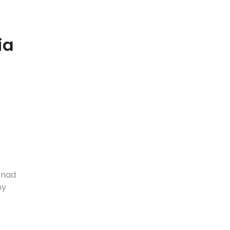
ia
 nad
ny