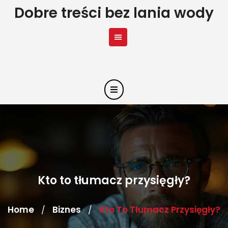
Skip
Dobre treści bez lania wody
to
content
Kto to tłumacz przysięgły?
Home
Biznes
Kto To Tłumacz Przysięgły?
/
/