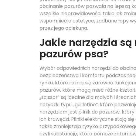
obcinanie pazurów pozwala na lepszą ko
wszelkie nieprawidłowości takie jak zmia
wspomnieć o estetyce; zadbane łapy wyg
przez jego opiekuna.
Jakie narzędzia są
pazurów psa?
Wybór odpowiednich narzędzi do obcinan
bezpieczeństwa i komfortu podczas tego 
rynku, które różnią się zarówno funkcjona
pazurów, które mogą mieć różne kształty 
„scissor” są idealne dla małych i średnic
nożyczki typu „guillotine”, które pozwal
narzędziem jest pilnik do pazurów, któ
ich krawędzi. Pilniki elektryczne stają s
także zmniejszają ryzyko przypadkowego
czyli substancję, która pomoże zatamow