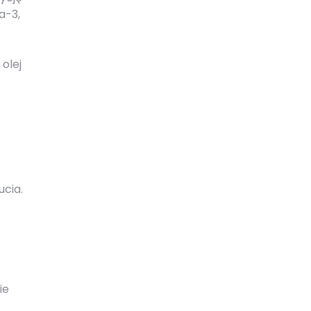
a-3,
 olej
cia.
ie