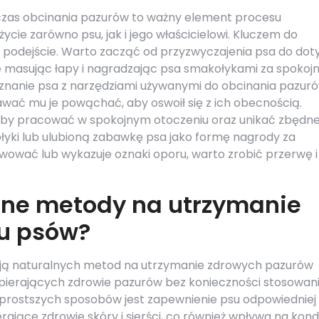
zas obcinania pazurów to ważny element procesu
życie zarówno psu, jak i jego właścicielowi. Kluczem do
e podejście. Warto zacząć od przyzwyczajenia psa do dot
ie masując łapy i nagradzając psa smakołykami za spokoj
znanie psa z narzędziami używanymi do obcinania pazuró
dawać mu je powąchać, aby oswoił się z ich obecnością.
aby pracować w spokojnym otoczeniu oraz unikać zbędn
łyki lub ulubioną zabawkę psa jako formę nagrody za
rwować lub wykazuje oznaki oporu, warto zrobić przerwę i
alne metody na utrzymanie
u psów?
kują naturalnych metod na utrzymanie zdrowych pazurów
wspierających zdrowie pazurów bez konieczności stosowan
rostszych sposobów jest zapewnienie psu odpowiedniej
rające zdrowie skóry i sierści, co również wpływa na kon