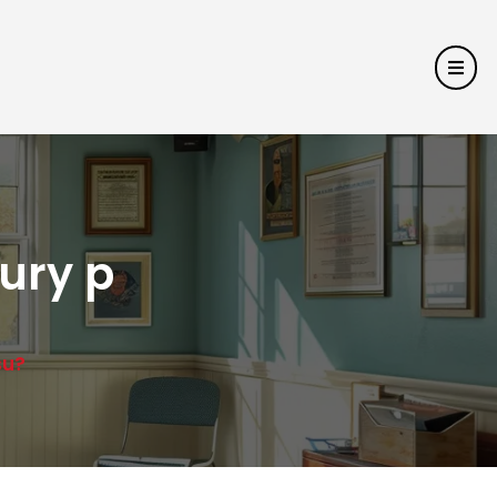
ury p
su?