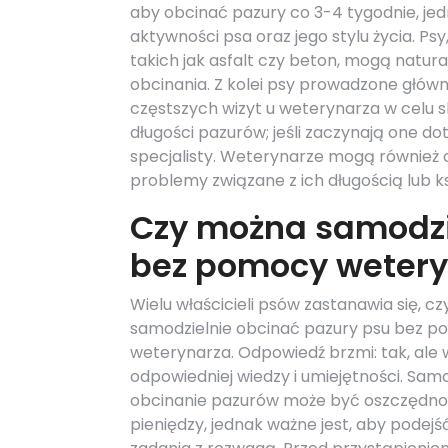
aby obcinać pazury co 3-4 tygodnie, jed
aktywności psa oraz jego stylu życia. P
takich jak asfalt czy beton, mogą natur
obcinania. Z kolei psy prowadzone głó
częstszych wizyt u weterynarza w celu 
długości pazurów; jeśli zaczynają one do
specjalisty. Weterynarze mogą również 
problemy związane z ich długością lub k
Czy można samodzi
bez pomocy wetery
Wielu właścicieli psów zastanawia się, c
samodzielnie obcinać pazury psu bez 
weterynarza. Odpowiedź brzmi: tak, ale
odpowiedniej wiedzy i umiejętności. Sam
obcinanie pazurów może być oszczędnoś
pieniędzy, jednak ważne jest, aby podejś