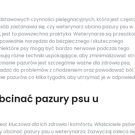
dstawowych czynności pielęgnacyjnych, która jest częst
ób zastanawia się, czy weterynarz obcina pazury psu w
, jest to powszechna praktyka. Weterynarze są przeszkol
odpowiednie narzędzia do bezpiecznego i skutecznego
 niektóre psy mogą być bardzo nerwowe podczas tego
sują różne techniki uspokajające, aby zminimalizować str
bcinanie pazurów jest szczególnie ważne dla zdrowia psa,
wadzić do problemów z chodzeniem oraz powodować ból.
ie pazurów co kilka tygodni, aby utrzymać je w odpowied
obcinać pazury psu u
st kluczowa dla ich zdrowia i komfortu. Właściciele psów
ży obcinać pazury psu u weterynarza. Zazwyczaj zaleca się