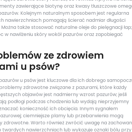
menty zawierające biotynę oraz kwasy tłuszczowe omeg
azurów. Kolejnym naturalnym sposobem jest regularna
ch nawierzchniach pomagają ścierać nadmiar długości
 Można także stosować naturalne oleje do pielęgnacji łap;
c w nawilżeniu skóry wokół pazurów oraz zapobiegać
roblemów ze zdrowiem
rami u psów?
pazurów u psów jest kluczowe dla ich dobrego samopoczu
 problemy zdrowotne związane z pazurami, które każdy
zęstszych objawów jest nadmierny wzrost pazurów; jeśli
ają podłogi podczas chodzenia lub wydają nieprzyjemny
oznaczać konieczność ich obcięcia. Innym sygnałem
pazurowej; ciemniejsze plamy lub przebarwienia mogą
my zdrowotne. Warto również zwrócić uwagę na zachowan
po twardych nawierzchniach lub wykazuje oznaki bólu przy