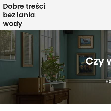
Skip
Dobre treści
to
bez lania
content
wody
Czy 
H