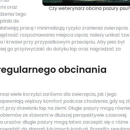
m do
ami oraz
Czy weterynarz obcina pazury psu
dzenia tego
ilniki do
twiają pracę i minimalizują ryzyko zranienia zwierzęcia.
ętność rozpoznawania miejsca cięcia; należy unikać tzw
ura i krwawi przy przypadkowym przecięciu. Aby pies był
iej go przyzwyczaić do dotyku łap oraz nagradzać za
 regularnego obcinania
si wiele korzyści zarówno dla zwierzęcia, jak i jego
y zapewniają większy komfort podczas chodzenia; gdy są z
 przy stawianiu łap na ziemi. Długie pazury mogą równie
roblemów ze stawami w dłuższej perspektywie czasowej.
ka urazów; długie pazury mogą łatwo zaczepić się o różne
rowadzić do złamań lub innych kontuzji. Ponadto regular