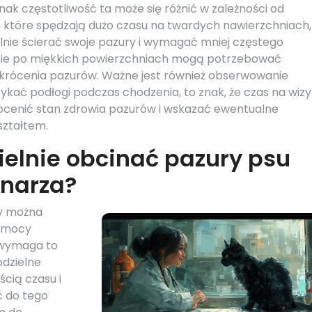
nak częstotliwość ta może się różnić w zależności od
sy, które spędzają dużo czasu na twardych nawierzchniach,
alnie ścierać swoje pazury i wymagać mniej częstego
wnie po miękkich powierzchniach mogą potrzebować
skrócenia pazurów. Ważne jest również obserwowanie
tykać podłogi podczas chodzenia, to znak, że czas na wizy
ocenić stan zdrowia pazurów i wskazać ewentualne
ształtem.
elnie obcinać pazury psu
narza?
zy można
pomocy
 wymaga to
odzielne
cią czasu i
ć do tego