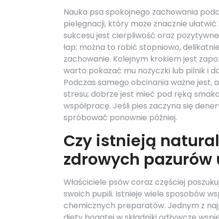
Nauka psa spokojnego zachowania podc
pielęgnacji, który może znacznie ułatwić 
sukcesu jest cierpliwość oraz pozytywn
łap; można to robić stopniowo, delikatn
zachowanie. Kolejnym krokiem jest zapo
warto pokazać mu nożyczki lub pilnik i 
Podczas samego obcinania ważne jest, 
stresu; dobrze jest mieć pod ręką smako
współpracę. Jeśli pies zaczyna się dene
spróbować ponownie później.
Czy istnieją natur
zdrowych pazurów 
Właściciele psów coraz częściej poszu
swoich pupili. Istnieje wiele sposobów 
chemicznych preparatów. Jednym z najp
diety bogatej w składniki odżywcze wspie