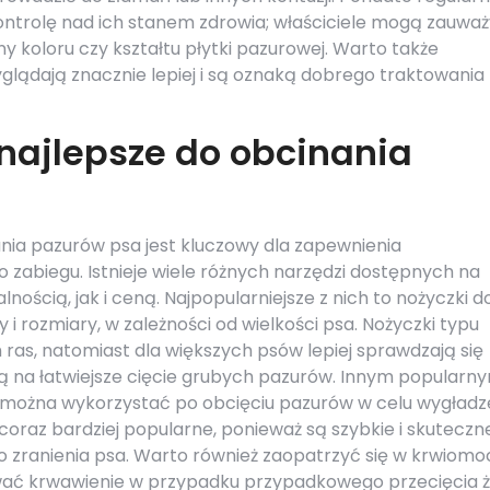
ntrolę nad ich stanem zdrowia; właściciele mogą zauwa
ny koloru czy kształtu płytki pazurowej. Warto także
lądają znacznie lepiej i są oznaką dobrego traktowania
 najlepsze do obcinania
ia pazurów psa jest kluczowy dla zapewnienia
zabiegu. Istnieje wiele różnych narzędzi dostępnych na
lnością, jak i ceną. Najpopularniejsze z nich to nożyczki d
i rozmiary, w zależności od wielkości psa. Nożyczki typu
h ras, natomiast dla większych psów lepiej sprawdzają się
ają na łatwiejsze cięcie grubych pazurów. Innym popularn
ry można wykorzystać po obcięciu pazurów w celu wygładz
ię coraz bardziej popularne, ponieważ są szybkie i skuteczne
 zranienia psa. Warto również zaopatrzyć się w krwiomo
ać krwawienie w przypadku przypadkowego przecięcia ży