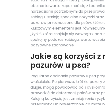
zadania z rozwagą. Przed przystąpienie
obcinania warto zapoznać się z technik
narzędziami potrzebnymi do przeprowa
zabiegu. Istnieją specjalne nożyczki oraz p
pazurów przeznaczone dla psów, które uła
Kluczowym elementem jest również umiej
„żyłki”, która znajduje się wewnątrz paz
spokojny podczas zabiegu, warto wcześn
pozytywne zachowanie.
Jakie są korzyści z
pazurów u psa?
Regularne obcinanie pazurów u psa przyno
właściciela. Po pierwsze, krótkie pazur
długie, mogą powodować ból i dyskomfort
prowadzić do deformacji palców oraz p
Kolejną korzyścią jest zmniejszenie ryzy
przedmioty lub powierzchnie, co może p