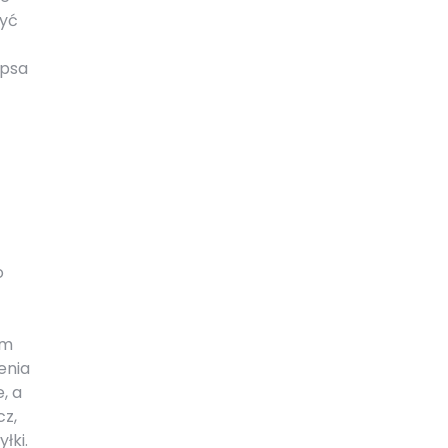
żyć
 psa
o
ym
enia
, a
cz,
łki.