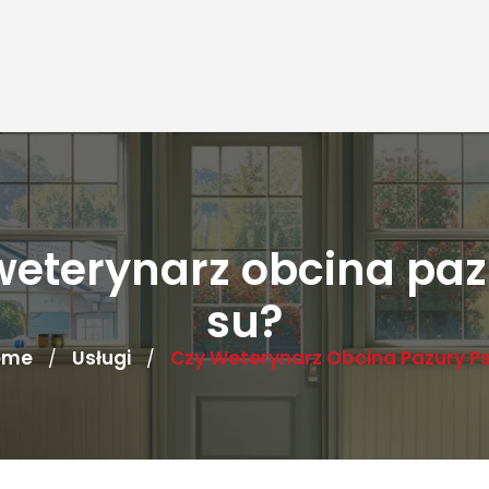
weterynarz obcina paz
su?
ome
Usługi
Czy Weterynarz Obcina Pazury P
/
/