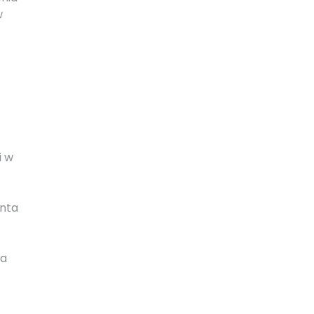
w
i w
enta
na