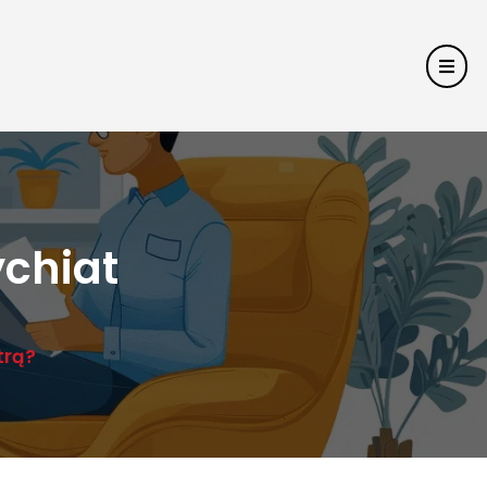
ychiat
trą?