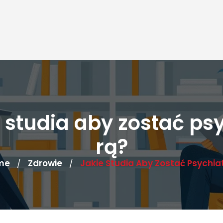
 studia aby zostać ps
rą?
me
Zdrowie
Jakie Studia Aby Zostać Psychia
/
/