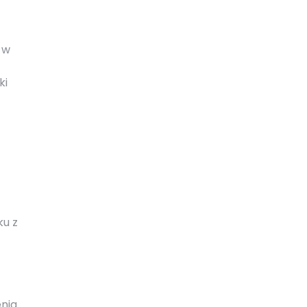
 w
ki
ku z
enia