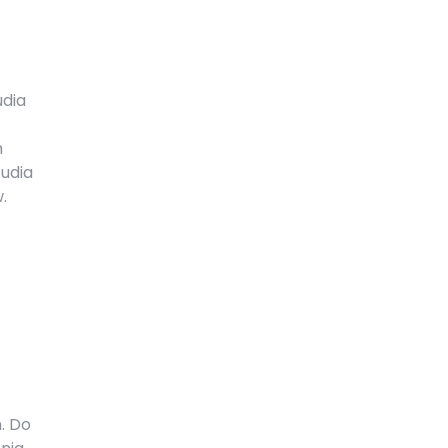
udia
h
tudia
.
. Do