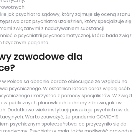
riatryczny,
drowotnych
akie jak psychiatra sądowy, który zajmuje się oceną stanu
pstwa oraz psychiatra uzależnień, który specjalizuje się
lemami związanymi z nadużywaniem substancji
ieć o psychiatrii psychosomatycznej, która bada związ
 fizycznym pacjenta.
ywy zawodowe dla
ce?
w Polsce są obecnie bardzo obiecujące ze względu na
wia psychicznego. W ostatnich latach coraz więcej osób
sychicznego i korzystać z pomocy specjalistów. W związ
o w publicznych placówkach ochrony zdrowia, jak i w
. Dodatkowo wiele instytucji poszukuje psychiatrów do
litacyjnych. Warto zauważyć, że pandemia COVID-19
iem psychicznym społeczeństwa, co przyczyniło się do
ną medycyny. Psychiatrzy mają także możliwość prowadz