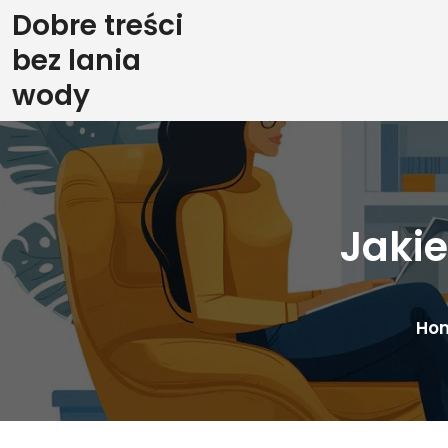
Skip
Dobre treści
to
bez lania
content
wody
Jakie
Ho