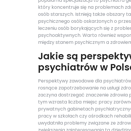
popularna specjalizacja to psychiatra ge
który koncentruje się na problemach z
osób starszych. Istnieją także obszary t
psychicznego osób oskarżonych o przestę
leczeniu osób borykających się z prob
psychoaktywnych. Warto również wspomn
między stanem psychicznym a zdrowiem
Jakie są perspekt
psychiatrów w Pols
Perspektywy zawodowe dla psychiatrów 
rosnące zapotrzebowanie na usługi zdro
zaczyna dostrzegać znaczenie zdrowia p
tym wzrasta liczba miejsc pracy zarówn
prywatnych gabinetach psychiatrycznych
pracy w szkołach czy ośrodkach rehabi
uwydatniła problemy związane ze zdrow
zwiększenia zainteresowania tą dziedzi