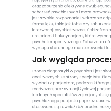
najczęstszych chorób, które trafiają pod
oraz zaburzenia afektywne dwubiegunowe
schorzeń psychicznych i może prowadzi
jest szybkie rozpoznanie i wdrożenie od
formy lęku, takie jak fobie czy zaburz
interwencji psychiatrycznej. Schizofren
urojeniami i halucynacjami, które wymag
psychoterapeutycznego. Zaburzenia afe
wymaga starannego monitorowania i lecz
Jak wygląda proces
Proces diagnostyki w psychiatrii jest s
analitycznych ze strony specjalisty. P
wywiadu z pacjentem, podczas którego p
medycznej oraz sytuacji życiowej pacjent
lub innych specjalistów zajmujących si
psychicznego pacjenta poprzez obserwac
stosowane są również różnorodne narzęd