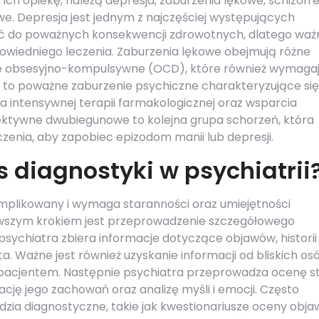
 ich opiekę, należą depresja, zaburzenia lękowe, schizofr
. Depresja jest jednym z najczęściej występujących
ć do poważnych konsekwencji zdrowotnych, dlatego waż
powiedniego leczenia. Zaburzenia lękowe obejmują różne
enie obsesyjno-kompulsywne (OCD), które również wymaga
ia to poważne zaburzenie psychiczne charakteryzujące się
a intensywnej terapii farmakologicznej oraz wsparcia
ktywne dwubiegunowe to kolejna grupa schorzeń, która
enia, aby zapobiec epizodom manii lub depresji.
 diagnostyki w psychiatrii
komplikowany i wymaga staranności oraz umiejętności
ierwszym krokiem jest przeprowadzenie szczegółowego
sychiatra zbiera informacje dotyczące objawów, historii
a. Ważne jest również uzyskanie informacji od bliskich os
ę pacjentem. Następnie psychiatra przeprowadza ocenę s
ję jego zachowań oraz analizę myśli i emocji. Często
zia diagnostyczne, takie jak kwestionariusze oceny obj