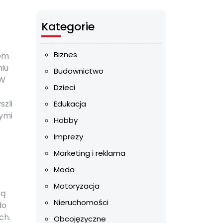
Kategorie
Biznes
iem
niu
Budownictwo
 W
Dzieci
szli
Edukacja
nymi
Hobby
Imprezy
Marketing i reklama
Moda
Motoryzacja
są
Nieruchomości
do
ch.
Obcojęzyczne