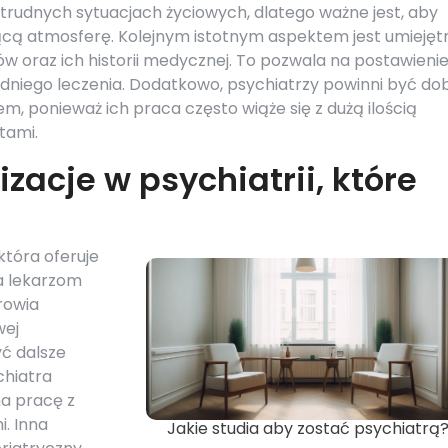
trudnych sytuacjach życiowych, dlatego ważne jest, aby
jącą atmosferę. Kolejnym istotnym aspektem jest umieję
ów oraz ich historii medycznej. To pozwala na postawieni
edniego leczenia. Dodatkowo, psychiatrzy powinni być do
m, ponieważ ich praca często wiąże się z dużą ilością
tami.
izacje w psychiatrii, które
która oferuje
la lekarzom
rowia
wej
yć dalsze
chiatra
na pracę z
. Inna
Jakie studia aby zostać psychiatrą