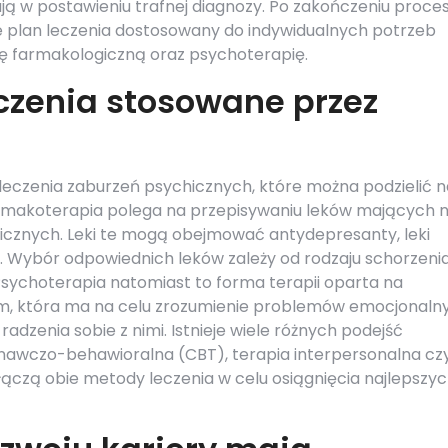
ją w postawieniu trafnej diagnozy. Po zakończeniu proce
 plan leczenia dostosowany do indywidualnych potrzeb
ę farmakologiczną oraz psychoterapię.
czenia stosowane przez
leczenia zaburzeń psychicznych, które można podzielić n
rmakoterapia polega na przepisywaniu leków mających 
icznych. Leki te mogą obejmować antydepresanty, leki
u. Wybór odpowiednich leków zależy od rodzaju schorzeni
Psychoterapia natomiast to forma terapii oparta na
, która ma na celu zrozumienie problemów emocjonalny
radzenia sobie z nimi. Istnieje wiele różnych podejść
znawczo-behawioralna (CBT), terapia interpersonalna cz
łączą obie metody leczenia w celu osiągnięcia najlepszy