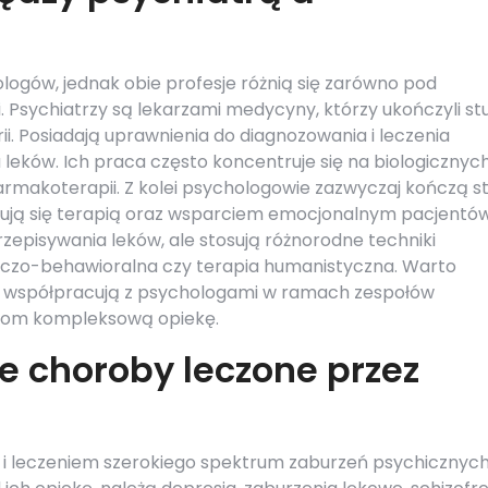
hologów, jednak obie profesje różnią się zarówno pod
i. Psychiatrzy są lekarzami medycyny, którzy ukończyli st
i. Posiadają uprawnienia do diagnozowania i leczenia
leków. Ich praca często koncentruje się na biologicznyc
rmakoterapii. Z kolei psychologowie zazwyczaj kończą s
jmują się terapią oraz wsparciem emocjonalnym pacjentów
zepisywania leków, ale stosują różnorodne techniki
awczo-behawioralna czy terapia humanistyczna. Warto
to współpracują z psychologami w ramach zespołów
tom kompleksową opiekę.
ze choroby leczone przez
 i leczeniem szerokiego spektrum zaburzeń psychicznych