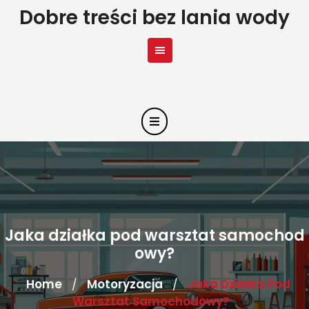
Skip
Dobre treści bez lania wody
to
content
Jaka działka pod warsztat samochod
owy?
Home
Motoryzacja
Jaka Działka Pod
/
/
Warsztat Samochodowy?