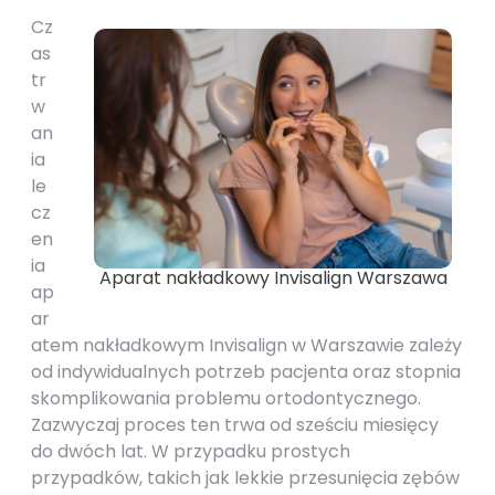
Cz
as
tr
w
an
ia
le
cz
en
ia
Aparat nakładkowy Invisalign Warszawa
ap
ar
atem nakładkowym Invisalign w Warszawie zależy
od indywidualnych potrzeb pacjenta oraz stopnia
skomplikowania problemu ortodontycznego.
Zazwyczaj proces ten trwa od sześciu miesięcy
do dwóch lat. W przypadku prostych
przypadków, takich jak lekkie przesunięcia zębów