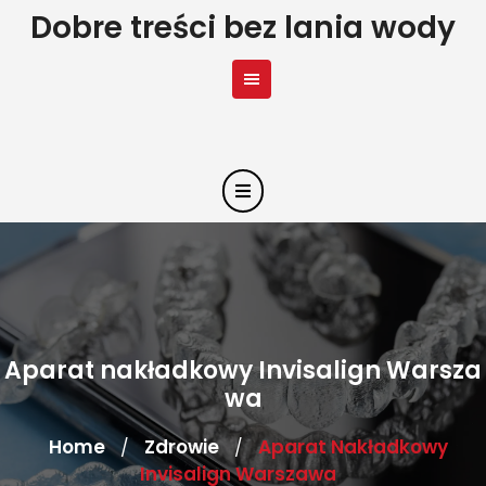
Skip
Dobre treści bez lania wody
to
content
Aparat nakładkowy Invisalign Warsza
wa
Home
Zdrowie
Aparat Nakładkowy
/
/
Invisalign Warszawa