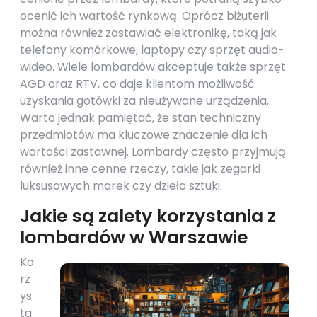
ocenić ich wartość rynkową. Oprócz biżuterii
można również zastawiać elektronikę, taką jak
telefony komórkowe, laptopy czy sprzęt audio-
wideo. Wiele lombardów akceptuje także sprzęt
AGD oraz RTV, co daje klientom możliwość
uzyskania gotówki za nieużywane urządzenia.
Warto jednak pamiętać, że stan techniczny
przedmiotów ma kluczowe znaczenie dla ich
wartości zastawnej. Lombardy często przyjmują
również inne cenne rzeczy, takie jak zegarki
luksusowych marek czy dzieła sztuki.
Jakie są zalety korzystania z
lombardów w Warszawie
Ko
rz
ys
ta