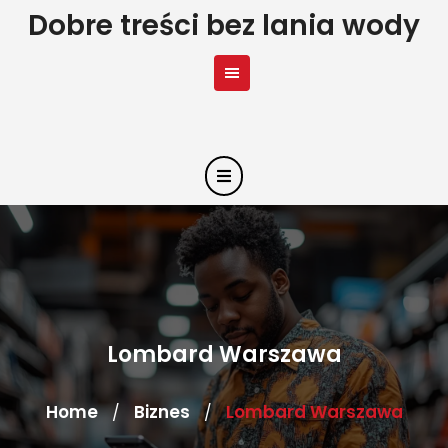
Skip
Dobre treści bez lania wody
to
content
Lombard Warszawa
Home
Biznes
Lombard Warszawa
/
/