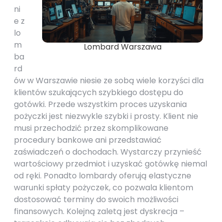
ni
e z
lo
m
Lombard Warszawa
ba
rd
ów w Warszawie niesie ze sobą wiele korzyści dla
klientów szukających szybkiego dostępu do
gotówki. Przede wszystkim proces uzyskania
pożyczki jest niezwykle szybki i prosty. Klient nie
musi przechodzić przez skomplikowane
procedury bankowe ani przedstawiać
zaświadczeń o dochodach. Wystarczy przynieść
wartościowy przedmiot i uzyskać gotówkę niemal
od ręki. Ponadto lombardy oferują elastyczne
warunki spłaty pożyczek, co pozwala klientom
dostosować terminy do swoich możliwości
finansowych. Kolejną zaletą jest dyskrecja –