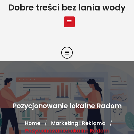
Skip
Dobre treści bez lania wody
to
content
Pozycjonowanie lokalne Radom
Home
Marketing I Reklama
/
/
Pozycjonowanie Lokalne Radom