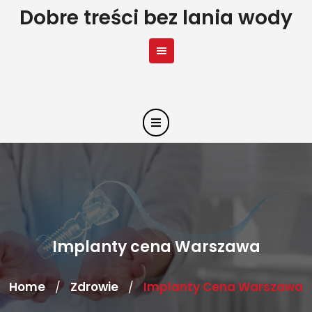
Skip
Dobre treści bez lania wody
to
content
Implanty cena Warszawa
Home
Zdrowie
Implanty Cena Warszawa
/
/