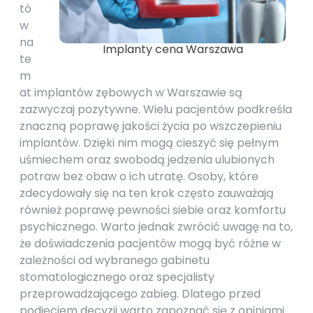
tó
w
na
Implanty cena Warszawa
te
m
at implantów zębowych w Warszawie są
zazwyczaj pozytywne. Wielu pacjentów podkreśla
znaczną poprawę jakości życia po wszczepieniu
implantów. Dzięki nim mogą cieszyć się pełnym
uśmiechem oraz swobodą jedzenia ulubionych
potraw bez obaw o ich utratę. Osoby, które
zdecydowały się na ten krok często zauważają
również poprawę pewności siebie oraz komfortu
psychicznego. Warto jednak zwrócić uwagę na to,
że doświadczenia pacjentów mogą być różne w
zależności od wybranego gabinetu
stomatologicznego oraz specjalisty
przeprowadzającego zabieg. Dlatego przed
podjęciem decyzji warto zapoznać się z opiniami