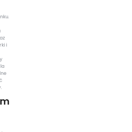
nku.
u
raz
ki i
y
la
lne
ć
.
em