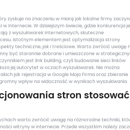
y zyskuje na znaczeniu w miarę jak lokalne firmy zaczyn
w Internecie. W dzisiejszym świecie, gdzie konkurencja j
stają z wyszukiwarek internetowych, skuteczne
kcesu. Istotnym elementem jest optymalizacja strony
pekty techniczne, jak i treściowe. Warto zwrócić uwagę 
nny być starannie dobrane i umieszczone w strategiczn
nnikiem jest link building, czyli budowanie sieci linków
ksza jej autorytet w oczach wyszukiwarek. Nie można
kich jak rejestracja w Google Moja Firma oraz zbieranie
 ogromny wpływ na widoczność w wynikach wyszukiwania.
ycjonowania stron stosować
ychach warto zwrócić uwagę na różnorodne techniki, któ
ości witryny w internecie. Przede wszystkim należy zac