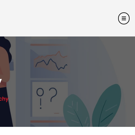
y
chy