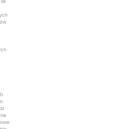
 że
cych
mów
ych
ch
im
az
żne
ogowe