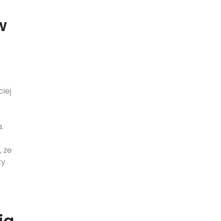
w
iej
.
 że
zy
ia