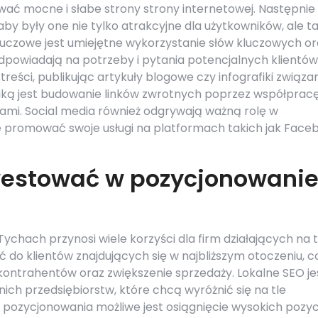
ować mocne i słabe strony strony internetowej. Następnie
 aby były one nie tylko atrakcyjne dla użytkowników, ale t
uczowe jest umiejętne wykorzystanie słów kluczowych or
dpowiadają na potrzeby i pytania potencjalnych klientów
eści, publikując artykuły blogowe czy infografiki związa
niką jest budowanie linków zwrotnych poprzez współpracę
rami. Social media również odgrywają ważną rolę w
e promować swoje usługi na platformach takich jak Face
westować w pozycjonowani
ychach przynosi wiele korzyści dla firm działających na
 do klientów znajdujących się w najbliższym otoczeniu, c
ontrahentów oraz zwiększenie sprzedaży. Lokalne SEO je
ich przedsiębiorstw, które chcą wyróżnić się na tle
ii pozycjonowania możliwe jest osiągnięcie wysokich pozyc