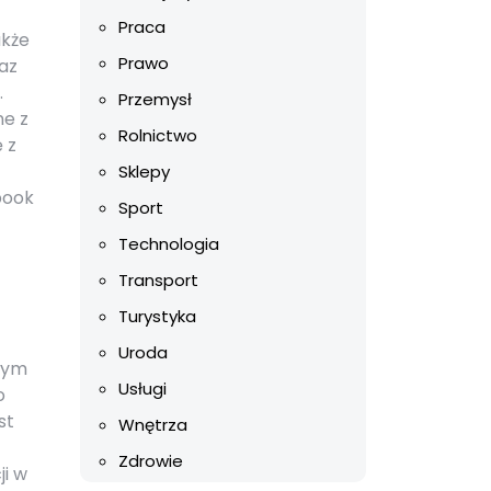
Praca
akże
Prawo
az
.
Przemysł
ne z
Rolnictwo
 z
Sklepy
book
Sport
Technologia
e
Transport
Turystyka
Uroda
 tym
Usługi
o
st
Wnętrza
Zdrowie
ji w