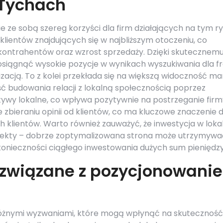
 Tychach
 ze sobą szereg korzyści dla firm działających na tym ry
klientów znajdujących się w najbliższym otoczeniu, co
kontrahentów oraz wzrost sprzedaży. Dzięki skutecznem
siągnąć wysokie pozycje w wynikach wyszukiwania dla f
izacją. To z kolei przekłada się na większą widoczność mar
wość budowania relacji z lokalną społecznością poprzez
tywy lokalne, co wpływa pozytywnie na postrzeganie firm
e zbieraniu opinii od klientów, co ma kluczowe znaczenie d
h klientów. Warto również zauważyć, że inwestycja w loka
efekty – dobrze zoptymalizowana strona może utrzymywa
konieczności ciągłego inwestowania dużych sum pieniędzy
 związane z pozycjonowani
różnymi wyzwaniami, które mogą wpłynąć na skuteczność