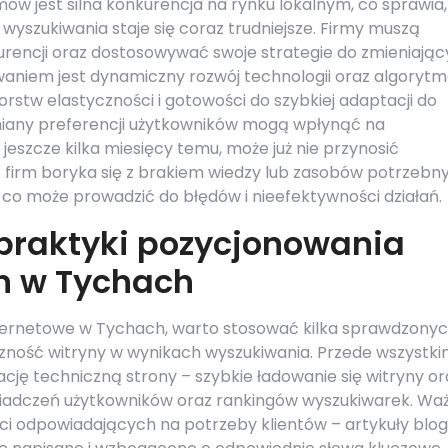
w jest silna konkurencja na rynku lokalnym, co sprawia,
wyszukiwania staje się coraz trudniejsze. Firmy muszą
urencji oraz dostosowywać swoje strategie do zmieniają
aniem jest dynamiczny rozwój technologii oraz algoryt
stw elastyczności i gotowości do szybkiej adaptacji do
iany preferencji użytkowników mogą wpłynąć na
 jeszcze kilka miesięcy temu, może już nie przynosić
 firm boryka się z brakiem wiedzy lub zasobów potrzebn
 co może prowadzić do błędów i nieefektywności działań.
 praktyki pozycjonowania
h w Tychach
ternetowe w Tychach, warto stosować kilka sprawdzony
zność witryny w wynikach wyszukiwania. Przede wszystk
ję techniczną strony – szybkie ładowanie się witryny or
wiadczeń użytkowników oraz rankingów wyszukiwarek. Wa
ści odpowiadających na potrzeby klientów – artykuły bl