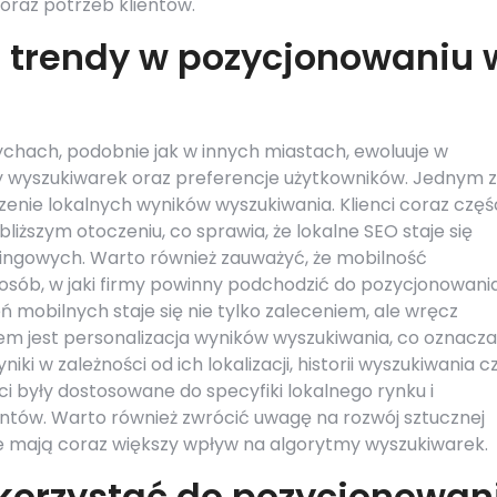
oraz potrzeb klientów.
e trendy w pozycjonowaniu 
chach, podobnie jak w innych miastach, ewoluuje w
y wyszukiwarek oraz preferencje użytkowników. Jednym z
nie lokalnych wyników wyszukiwania. Klienci coraz częśc
liższym otoczeniu, co sprawia, że lokalne SEO staje się
ngowych. Warto również zauważyć, że mobilność
ób, w jaki firmy powinny podchodzić do pozycjonowania
mobilnych staje się nie tylko zaleceniem, ale wręcz
m jest personalizacja wyników wyszukiwania, co oznacza,
 w zależności od ich lokalizacji, historii wyszukiwania c
ści były dostosowane do specyfiki lokalnego rynku i
ntów. Warto również zwrócić uwagę na rozwój sztucznej
re mają coraz większy wpływ na algorytmy wyszukiwarek.
korzystać do pozycjonowan