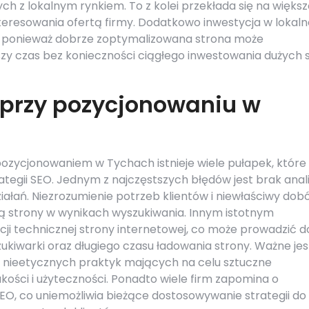
ch z lokalnym rynkiem. To z kolei przekłada się na więks
nteresowania ofertą firmy. Dodatkowo inwestycja w lokaln
, ponieważ dobrze zoptymalizowana strona może
zy czas bez konieczności ciągłego inwestowania dużych
 przy pozycjonowaniu w
 pozycjonowaniem w Tychach istnieje wiele pułapek, które
tegii SEO. Jednym z najczęstszych błędów jest brak anal
ałań. Niezrozumienie potrzeb klientów i niewłaściwy dob
ą strony w wynikach wyszukiwania. Innym istotnym
ji technicznej strony internetowej, co może prowadzić d
iwarki oraz długiego czasu ładowania strony. Ważne jes
yli nieetycznych praktyk mających na celu sztuczne
jakości i użyteczności. Ponadto wiele firm zapomina o
EO, co uniemożliwia bieżące dostosowywanie strategii do