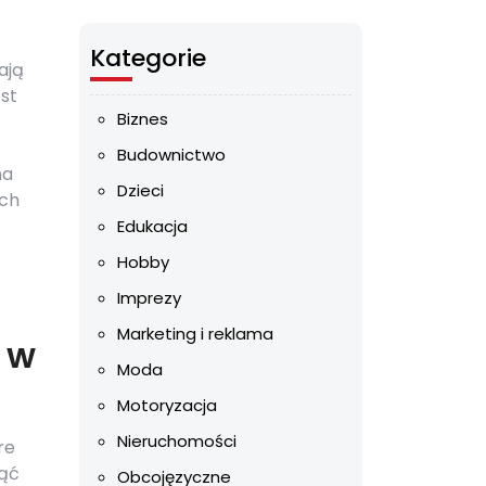
Kategorie
ają
est
Biznes
Budownictwo
na
Dzieci
ych
Edukacja
Hobby
Imprezy
Marketing i reklama
 w
Moda
Motoryzacja
Nieruchomości
re
ząć
Obcojęzyczne