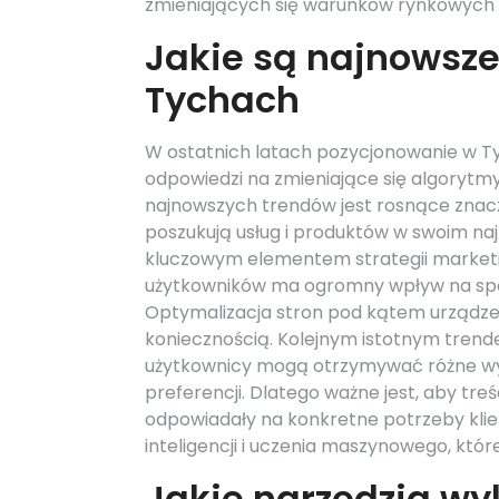
zmieniających się warunków rynkowych 
Jakie są najnowsz
Tychach
W ostatnich latach pozycjonowanie w Ty
odpowiedzi na zmieniające się algorytm
najnowszych trendów jest rosnące znacze
poszukują usług i produktów w swoim najb
kluczowym elementem strategii marketi
użytkowników ma ogromny wpływ na spos
Optymalizacja stron pod kątem urządzeń 
koniecznością. Kolejnym istotnym trende
użytkownicy mogą otrzymywać różne wyniki
preferencji. Dlatego ważne jest, aby tre
odpowiadały na konkretne potrzeby klie
inteligencji i uczenia maszynowego, któ
Jakie narzędzia wy