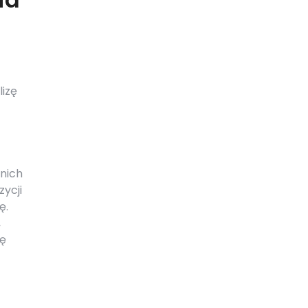
lizę
dnich
zycji
ę.
,
mę