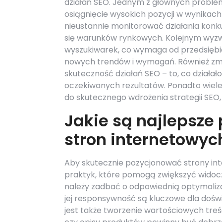
działań SEO. Jednym z głównych problemó
osiągnięcie wysokich pozycji w wynikach 
nieustannie monitorować działania konk
się warunków rynkowych. Kolejnym wyzw
wyszukiwarek, co wymaga od przedsiębior
nowych trendów i wymagań. Również zm
skuteczność działań SEO – to, co działało
oczekiwanych rezultatów. Ponadto wiele
do skutecznego wdrożenia strategii SEO,
Jakie są najlepsze
stron internetowyc
Aby skutecznie pozycjonować strony in
praktyk, które pomogą zwiększyć widoc
należy zadbać o odpowiednią optymalizac
jej responsywność są kluczowe dla doś
jest także tworzenie wartościowych tre