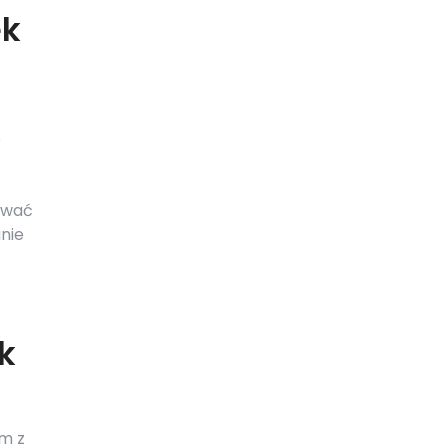
ek
o
ować
nie
k
ym z