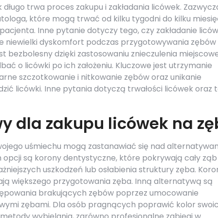
k długo trwa proces zakupu i zakładania licówek. Zazwycz
tologa, które mogą trwać od kilku tygodni do kilku miesi
pacjenta. Inne pytanie dotyczy tego, czy zakładanie licó
nie niewielki dyskomfort podczas przygotowywania zębów
st bezbolesny dzięki zastosowaniu znieczulenia miejscow
dbać o licówki po ich założeniu. Kluczowe jest utrzymanie
larne szczotkowanie i nitkowanie zębów oraz unikanie
 licówki. Inne pytania dotyczą trwałości licówek oraz t
wy dla zakupu licówek na zę
wojego uśmiechu mogą zastanawiać się nad alternatywa
 opcji są korony dentystyczne, które pokrywają cały ząb 
iejszych uszkodzeń lub osłabienia struktury zęba. Koro
agają większego przygotowania zęba. Inną alternatywą są
astępowania brakujących zębów poprzez umocowanie
ymi zębami. Dla osób pragnących poprawić kolor swoi
metody wybielania, zarówno profesjonalne zabiegi w