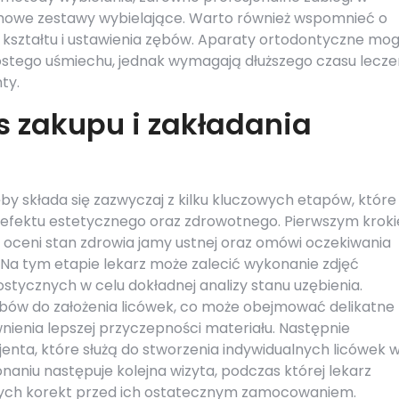
omowe zestawy wybielające. Warto również wspomnieć o
e kształtu i ustawienia zębów. Aparaty ortodontyczne mo
tego uśmiechu, jednak wymagają dłuższego czasu leczen
ty.
 zakupu i zakładania
by składa się zazwyczaj z kilku kluczowych etapów, które
efektu estetycznego oraz zdrowotnego. Pierwszym krok
y oceni stan zdrowia jamy ustnej oraz omówi oczekiwania
Na tym etapie lekarz może zalecić wykonanie zdjęć
tycznych w celu dokładnej analizy stanu uzębienia.
bów do założenia licówek, co może obejmować delikatne
wnienia lepszej przyczepności materiału. Następnie
enta, które służą do stworzenia indywidualnych licówek 
aniu następuje kolejna wizyta, podczas której lekarz
lnych korekt przed ich ostatecznym zamocowaniem.