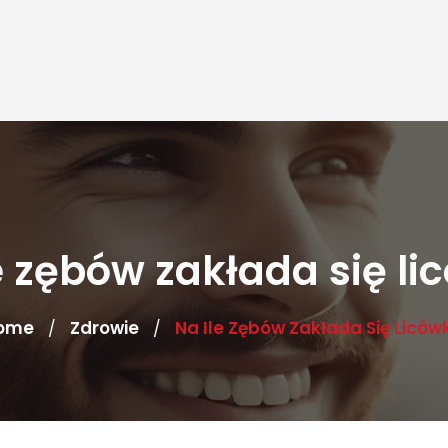
e zębów zakłada się li
ome
Zdrowie
Na Ile Zębów Zakłada Się Liców
/
/