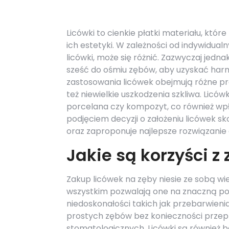
Licówki to cienkie płatki materiału, kt
ich estetyki. W zależności od indywidual
licówki, może się różnić. Zazwyczaj jedn
sześć do ośmiu zębów, aby uzyskać harm
zastosowania licówek obejmują różne pro
też niewielkie uszkodzenia szkliwa. Lic
porcelana czy kompozyt, co również wpł
podjęciem decyzji o założeniu licówek sk
oraz zaproponuje najlepsze rozwiązanie
Jakie są korzyści z
Zakup licówek na zęby niesie ze sobą wi
wszystkim pozwalają one na znaczną 
niedoskonałości takich jak przebarwienia
prostych zębów bez konieczności przep
stomatologicznych. Licówki są również b