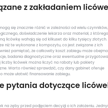
iązane z zakładaniem liców
ogą się znacznie różnić w zależności od wielu czynników,
ogicznego, doświadczenie lekarza oraz materiał, z któreg
ą licówkę wahają się od kilkuset do kilku tysięcy złotych.
e niż te wykonane z kompozytu, co jest związane z ich
ównież pamiętać, że całkowity koszt zabiegu może obejm
ltacje, badania diagnostyczne oraz ewentualne przygotowa
liczby licówek można liczyć na rabaty lub pakiety
ne. Warto również sprawdzić, czy dany gabinet oferuje
co może ułatwić finansowanie zabiegu.
ze pytania dotyczące licówe
k na zęby przed podjęciem decyzji o ich założeniu. Jedn