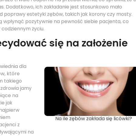
czas. Dodatkowo, ich zakładanie jest stosunkowo mało
 poprawy estetyki zębów, takich jak korony czy mosty.
ą wpłynąć pozytywnie na pewność siebie pacjenta, co
 codziennym życiu.
cydować się na założenie
owiednia dla
ów, które
m takiego
 zdrowia jamy
piące na
e jak
najpierw
eniem
Na ile zębów zakłada się licówki?
acjenci z
ływającymi na