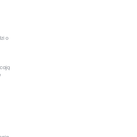
zi o
cają
e