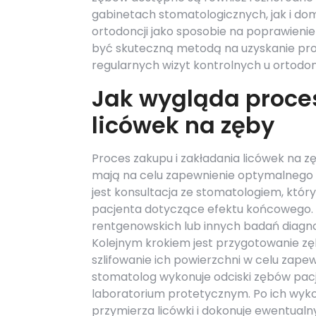
gabinetach stomatologicznych, jak i d
ortodoncji jako sposobie na poprawieni
być skuteczną metodą na uzyskanie pros
regularnych wizyt kontrolnych u ortodon
Jak wygląda proces
licówek na zęby
Proces zakupu i zakładania licówek na zę
mają na celu zapewnienie optymalnego 
jest konsultacja ze stomatologiem, któr
pacjenta dotyczące efektu końcowego. 
rentgenowskich lub innych badań diagnos
Kolejnym krokiem jest przygotowanie zę
szlifowanie ich powierzchni w celu zape
stomatolog wykonuje odciski zębów pacj
laboratorium protetycznym. Po ich wykon
przymierza licówki i dokonuje ewentua