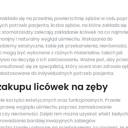
óre nakłada się na przednią powierzchnię zębów w celu pop
nych potrzeb pacjenta, liczba zębów, na które zakłada się
ak stomatolodzy zalecają zakładanie licówek na co najmnie
onijny i naturalny wygląd uśmiechu. Wskazania do
blemy estetyczne, takie jak przebarwienia, nierówności,
ówki mogą być wykonane z różnych materiałów, takich jak
ywa na decyzję o ich zastosowaniu. Ważne jest, aby prze
onsultować się ze specjalistą, który oceni stan zdrowia z
 dostosowane do indywidualnych potrzeb pacjenta.
 zakupu licówek na zęby
ele korzyści estetycznych oraz funkcjonalnych. Przede
poprawę wyglądu uśmiechu poprzez zamaskowanie
 czy nierówności. Dzięki nim można uzyskać efekt białych 
rowadzania bardziej inwazyjnych zabiegów
ardzo trwałe i odporne na przebarwienia, co sprawia, że 