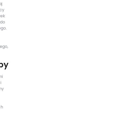
aj
ęcy
wek
 do
ego.
ego,
by
mi
i
ny
ch