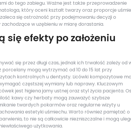
mi do tego zabiegu. Ważne jest także przeprowadzenie
matologa, który oceni kształt twarzy oraz proporcje uśmi
aleca się ostrożność przy podejmowaniu decyzji o
y zachodzące w uzębieniu w miarę dorastania.
 się efekty po założeniu
wać się przez długi czas, jednak ich trwałość zależy od w
z porcelany mogą wytrzymać od 10 do 15 lat przy
wizytach kontrolnych u dentysty. Licówki kompozytowe ma
 wymagać częstszej wymiany lub naprawy. Kluczowym
ek jest higiena jamy ustnej oraz styl życia pacjenta. O
 ilość kawy czy herbaty mogą zauważyć szybsze
unikanie twardych pokarmów oraz regularne wizyty u
achowania estetyki uśmiechu. Warto również pamiętać o
arwienia, to nie są całkowicie niezniszczalne i mogą ule
iewłaściwego użytkowania.