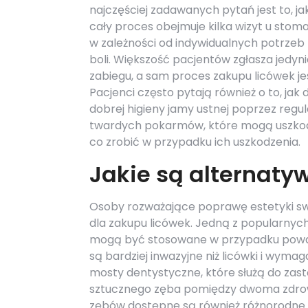
najczęściej zadawanych pytań jest to, ja
cały proces obejmuje kilka wizyt u stoma
w zależności od indywidualnych potrzeb 
boli. Większość pacjentów zgłasza jedy
zabiegu, a sam proces zakupu licówek je
Pacjenci często pytają również o to, jak 
dobrej higieny jamy ustnej poprzez regu
twardych pokarmów, które mogą uszkodzić
co zrobić w przypadku ich uszkodzenia.
Jakie są alternaty
Osoby rozważające poprawę estetyki s
dla zakupu licówek. Jedną z popularnych
mogą być stosowane w przypadku poważn
są bardziej inwazyjne niż licówki i wym
mosty dentystyczne, które służą do z
sztucznego zęba pomiędzy dwoma zdrow
zębów dostępne są również różnorodne 