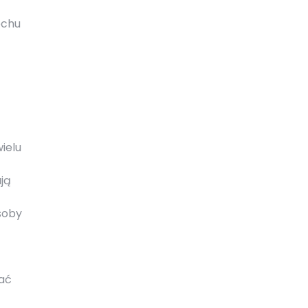
echu
ielu
ją
soby
gać