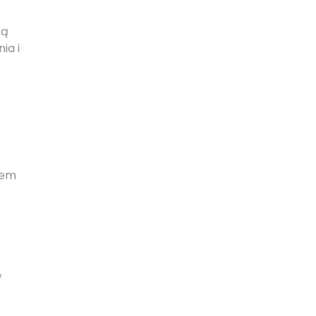
gą
ia i
iem
w