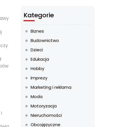
Kategorie
rawy
Biznes
j
Budownictwo
 czy
Dzieci
d
Edukacja
ębów
Hobby
Imprezy
Marketing i reklama
Moda
Motoryzacja
i
Nieruchomości
Obcojęzyczne
efekt