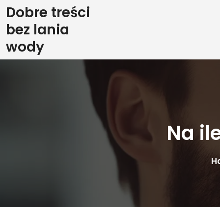
Skip
Dobre treści
to
bez lania
content
wody
Na il
H