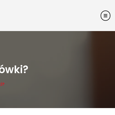
cówki?
ki?