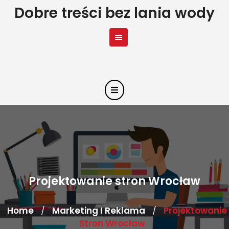
Skip
Dobre treści bez lania wody
to
content
Projektowanie stron Wrocław
Home
Marketing I Reklama
Projektowanie
/
/
Stron Wrocław