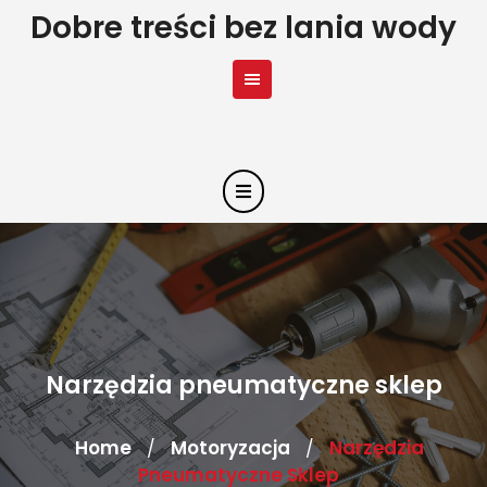
Skip
Dobre treści bez lania wody
to
content
Narzędzia pneumatyczne sklep
Home
Motoryzacja
Narzędzia
/
/
Pneumatyczne Sklep