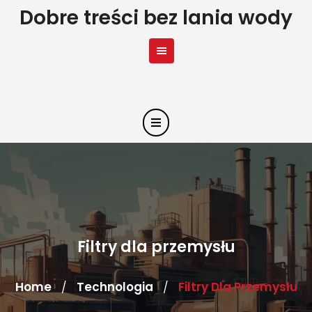
Skip
Dobre treści bez lania wody
to
content
Filtry dla przemysłu
Home
Technologia
Filtry Dla Przemysłu
/
/