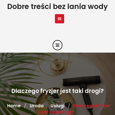
Skip
Dobre treści bez lania wody
to
content
Dlaczego fryzjer jest taki drogi?
Home
Uroda
Usługi
Dlaczego Fryzjer
/
,
/
Jest Taki Drogi?