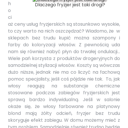
h
Dlaczego fryzjer jest taki drogi?
o
ci
aż ceny usług fryzjerskich są stosunkowo wysokie,
to czy warto na nich oszczędzać? Wiadomo, że w
sklepach bez trudu kupić można szampony i
farby do koloryzacji włosów. Z pewnością uda
nam się również nabyć płyn do trwałej ondulacji…
Wiele pań korzysta z produktów drogeryjnych do
samodzielnej stylizacji włosów. Koszty są wówczas
dużo niższe, jednak nie ma co liczyć na fachową
pomoc specjalisty, jeśli coś pójdzie nie tak. To, jak
włosy reagują na substancje chemiczne
stosowane podczas zabiegów fryzjerskich jest
sprawą bardzo indywidualną. Jeśli w salonie
okaże się, że włosy farbowane na platynowy
blond mają żółty odcień, fryzjer bez trudu
skoryguje efekt zabiegu. W domu możemy mieć z
tym problem. Samodzielnie również trudno będzie