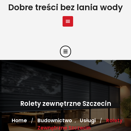
Skip
Dobre treści bez lania wody
to
content
Rolety zewnętrzne Szczecin
Home
Budownictwo
Usługi
Rolety
/
,
/
Zewnętrzne Szczecin