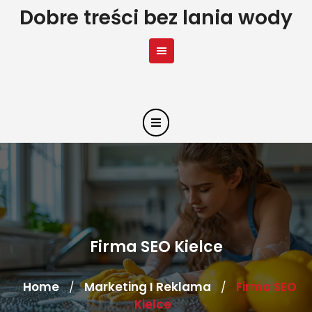
Skip
Dobre treści bez lania wody
to
content
Firma SEO Kielce
Home
Marketing I Reklama
Firma SEO
/
/
Kielce