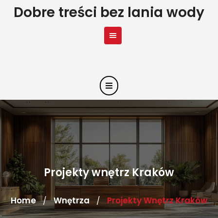
Skip
Dobre treści bez lania wody
to
content
Projekty wnętrz Kraków
Home
Wnętrza
Projekty Wnętrz Kraków
/
/