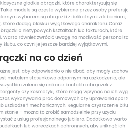
klasyczne gładkie obrączki, które charakteryzują się
 Takie modele są często wybierane przez osoby preferuj
larnym wyborem są obrączki z delikatnymi zdobieniami,
, które dodają blasku i wyjątkowego charakteru. Coraz
obrączki o nietypowych kształtach lub fakturach, które
li. Warto również zwrócić uwagę na możliwość personaliza
ślubu, co czyni je jeszcze bardziej wyjątkowymi.
rączki na co dzień
ażne jest, aby odpowiednio o nie dbać, aby mogły zacho
oto jest metalem stosunkowo odpornym na uszkodzenia, ale
szystkim zaleca się unikanie kontaktu obrączek z
etergenty czy kosmetyki, które mogą wpłynąć na ich wyg
czas wykonywania prac domowych czy uprawiania sport
b uszkodzeń mechanicznych. Regularne czyszczenie biżut
m stanie – można to zrobić samodzielnie przy użyciu
zystać z usług profesjonalnego jubilera. Dodatkowo warto
udełkach lub woreczkach ochronnych, aby uniknąć ich