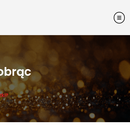
 obrąc
zki?