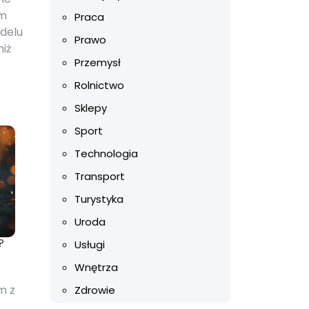
em
Praca
delu
Prawo
niż
Przemysł
Rolnictwo
Sklepy
Sport
Technologia
Transport
Turystyka
Uroda
?
Usługi
Wnętrza
m z
Zdrowie