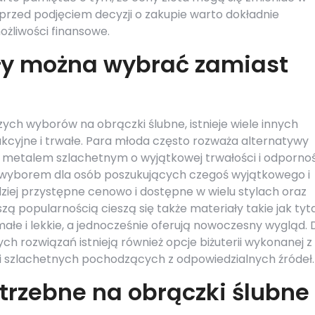
 przed podjęciem decyzji o zakupie warto dokładnie
żliwości finansowe.
ały można wybrać zamiast
zych wyborów na obrączki ślubne, istnieje wiele innych
kcyjne i trwałe. Para młoda często rozważa alternatywy
est metalem szlachetnym o wyjątkowej trwałości i odporno
m wyborem dla osób poszukujących czegoś wyjątkowego i
ziej przystępne cenowo i dostępne w wielu stylach oraz
zą popularnością cieszą się także materiały takie jak tyt
ałe i lekkie, a jednocześnie oferują nowoczesny wygląd. 
h rozwiązań istnieją również opcje biżuterii wykonanej z
i szlachetnych pochodzących z odpowiedzialnych źródeł.
potrzebne na obrączki ślubne