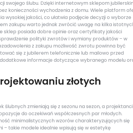
i swojego ślubu. Dzięki internetowym sklepom jubilerski
bez konieczności wychodzenia z domu. Wiele platform of
 wysokiej jakości, co ułatwia podjęcie decyzji o wyborze
em zakupu warto jednak zwrócić uwagę na kilka istotnyc
że sklep posiada dobre opinie oraz certyfikaty jakości
ż sprawdzenie polityki zwrotów i wymiany produktów – w
iezadowolenia z zakupu możliwość zwrotu powinna być
wać się z jubilerem telefonicznie lub mailowo przed
ć dodatkowe informacje dotyczące wybranego modelu or
projektowaniu złotych
 ślubnych zmieniają się z sezonu na sezon, a projektanci
 propozycje do oczekiwań współczesnych par młodych.
ność minimalistycznych wzorów charakteryzujących się
mi – takie modele idealnie wpisują się w estetykę