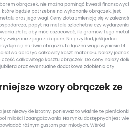
yborem obrączek, nie można pominąć kwestii finansowyc
, które będzie potrzebne na wykonanie obrączek, jest
etalu oraz jego wagi. Ceny złota zmieniają się w zależnoś
 gospodarcza, popyt na metale szlachetne czy wydarzenia
otowania złota, aby móc oszacować, ile gramów tego meta
y związane z jego zakupem. Na przykład, jeśli jedna
yduje się na dwie obrączki, to łączna waga wyniesie 14
a łatwo obliczyć całkowity koszt materiału. Należy jednak
 część całkowitego kosztu obrączek. Do ceny należy dol
z jubilera oraz ewentualne dodatkowe zdobienia czy
rniejsze wzory obrączek ze
est niezwykle istotny, ponieważ to właśnie te pierścionk
ol miłości i zaangażowania. Na rynku dostępnych jest wie
odpowiadać różnym gustom par młodych. Wśród