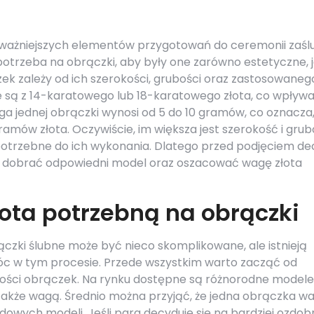
jważniejszych elementów przygotowań do ceremonii zaślu
 potrzeba na obrączki, aby były one zarówno estetyczne, j
ek zależy od ich szerokości, grubości oraz zastosowaneg
 są z 14-karatowego lub 18-karatowego złota, co wpływa
ga jednej obrączki wynosi od 5 do 10 gramów, co oznacza,
ramów złota. Oczywiście, im większa jest szerokość i gru
potrzebne do ich wykonania. Dlatego przed podjęciem dec
że dobrać odpowiedni model oraz oszacować wagę złota
złota potrzebną na obrączki
rączki ślubne może być nieco skomplikowane, ale istnieją
c w tym procesie. Przede wszystkim warto zacząć od
ubości obrączek. Na rynku dostępne są różnorodne modele
e także wagą. Średnio można przyjąć, że jedna obrączka w
wych modeli. Jeśli para decyduje się na bardziej ozdob