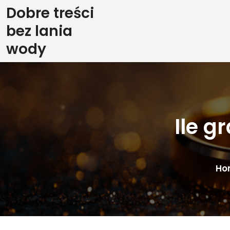
Skip
Dobre treści
to
bez lania
content
wody
Ile g
Ho