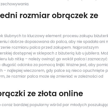
rzechowywania.
edni rozmiar obrączek ze
 ślubnych to kluczowy element procesu zakupu biżuterii
iu i dobrze dopasowana do palca, aby nie spadała ani n
ierzenie rozmiaru palca przed zakupem. Najprostszym
erskiej dostępnej w sklepach z biżuterią lub u jubilera. Mo
eru lub nitkę – należy owinąć go wokół palca i zaznaczyć
 długość odcinka za pomocą linijki. Ważne jest, aby pomi
– najlepiej wieczorem, gdy palce są nieco opuchnięte 
m, że rozmiar palca może się zmieniać w zależności od
ączki ze złota online
ię coraz bardziej popularny wśród par młodych poszukuj