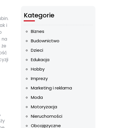
Kategorie
bin.
ak i
Biznes
o
 na
Budownictwo
 że
Dzieci
bość
yzji
Edukacja
Hobby
Imprezy
Marketing i reklama
Moda
Motoryzacja
,
Nieruchomości
aży
Obcojęzyczne
ne