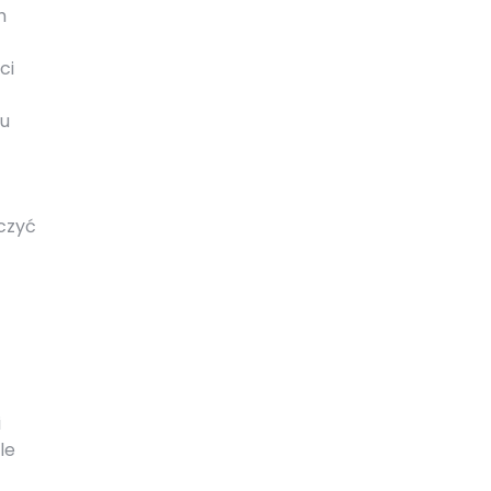
h
ci
lu
iczyć
i
le