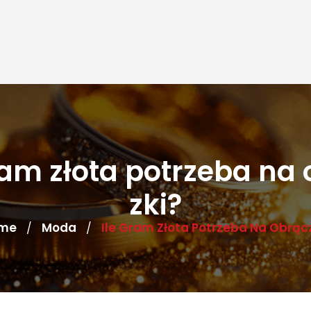
ram złota potrzeba na
zki?
me
Moda
Ile Gram Złota Potrzeba Na Obrąc
/
/