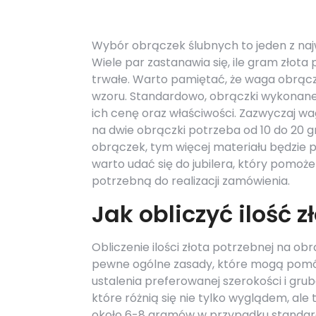
Wybór obrączek ślubnych to jeden z na
Wiele par zastanawia się, ile gram złota
trwałe. Warto pamiętać, że waga obrącz
wzoru. Standardowo, obrączki wykonane
ich cenę oraz właściwości. Zazwyczaj wa
na dwie obrączki potrzeba od 10 do 20 g
obrączek, tym więcej materiału będzie 
warto udać się do jubilera, który pomo
potrzebną do realizacji zamówienia.
Jak obliczyć ilość 
Obliczenie ilości złota potrzebnej na ob
pewne ogólne zasady, które mogą pomó
ustalenia preferowanej szerokości i gr
które różnią się nie tylko wyglądem, al
około 6-8 gramów w przypadku standardo