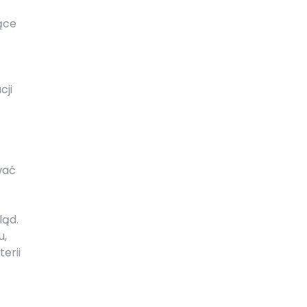
ące
cji
wać
ląd.
u,
erii