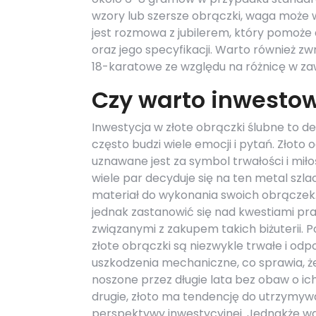
wzory lub szersze obrączki, waga może
jest rozmowa z jubilerem, który pomoż
oraz jego specyfikacji. Warto również zw
18-karatowe ze względu na różnicę w za
Czy warto inwestow
Inwestycja w złote obrączki ślubne to de
często budzi wiele emocji i pytań. Złoto
uznawane jest za symbol trwałości i miło
wiele par decyduje się na ten metal szla
materiał do wykonania swoich obrączek
jednak zastanowić się nad kwestiami pr
związanymi z zakupem takich biżuterii. P
złote obrączki są niezwykle trwałe i odp
uszkodzenia mechaniczne, co sprawia, 
noszone przez długie lata bez obaw o ich
drugie, złoto ma tendencję do utrzymywa
perspektywy inwestycyjnej. Jednakże wa