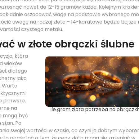
 wzrosnąć nawet do 12-15 gramów każda. Kolejnym kroki
e dokładnie oszacować wagę na podstawie wybranego mo
rócić uwagę na rodzaj złota – 14-karatowe będzie lżejsze 
wartości czystego metalu.
ać w złote obrączki ślubne
cyzja, która
 od wieków
ści, dlatego
chetny jako
. Warto
aktycznymi
o pierwsze,
orne na
Ile gram złota potrzeba na obrączki
że mogą być
 stan. Po
nia swojej wartości w czasie, co czyni je dobrym wybore
rto pamiętać o tym, że ceny złota mogą się zmieniać w