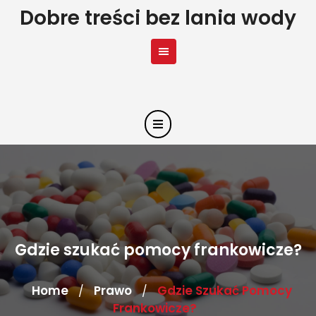
Skip
Dobre treści bez lania wody
to
content
Gdzie szukać pomocy frankowicze?
Home
Prawo
Gdzie Szukać Pomocy
/
/
Frankowicze?