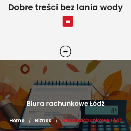
Skip
Dobre treści bez lania wody
to
content
Biura rachunkowe Łódź
Home
Biznes
Biura Rachunkowe Łódź
/
/