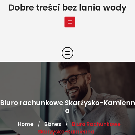
Skip
Dobre treści bez lania wody
to
content
Biuro rachunkowe Skarżysko-Kamienn
a
Home
Biznes
Biuro Rachunkowe
/
/
Skarżysko-Kamienna