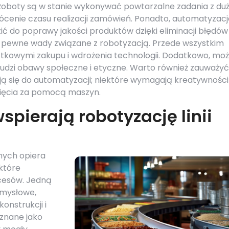
 Roboty są w stanie wykonywać powtarzalne zadania z du
rócenie czasu realizacji zamówień. Ponadto, automatyzacj
 do poprawy jakości produktów dzięki eliminacji błędów
nież pewne wady związane z robotyzacją. Przede wszystkim
ątkowymi zakupu i wdrożenia technologii. Dodatkowo, mo
budzi obawy społeczne i etyczne. Warto również zauważyć,
ą się do automatyzacji; niektóre wymagają kreatywności 
gnięcia za pomocą maszyn.
spierają robotyzację linii
nych opiera
które
cesów. Jedną
emysłowe,
onstrukcji i
znane jako