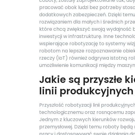
coboty, zostały zaprojektowane tak, ab
pracować obok ludzi bez potrzeby stos
dodatkowych zabezpieczeń. Dzięki temu
rozwiązaniem dla małych i średnich prze
które chcą zwiększyć swoją wydajność 
inwestycji w infrastrukturę. Inne technol
wspierające robotyzację to systemy wizj
robotom na lepsze rozpoznawanie obiekt
rzeczy (IoT) również odgrywa istotną r
umożliwienie komunikacji między maszy
Jakie są przyszłe k
linii produkcyjnych
Przyszłość robotyzacji linii produkcyjn
technologicznemu oraz rosnącemu zapot
Jednym z kluczowych kierunków rozwoju j
przemysłowej. Dzięki temu roboty będą
pracy i dostosowywać swoje działania d