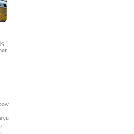
ją
net
ępowi
tyki
s
m