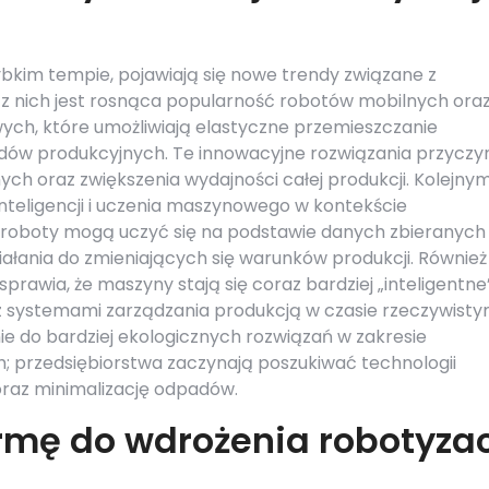
zybkim tempie, pojawiają się nowe trendy związane z
m z nich jest rosnąca popularność robotów mobilnych ora
h, które umożliwiają elastyczne przemieszczanie
dów produkcyjnych. Te innowacyjne rozwiązania przyczyn
ych oraz zwiększenia wydajności całej produkcji. Kolejny
inteligencji i uczenia maszynowego w kontekście
m roboty mogą uczyć się na podstawie danych zbieranych
ałania do zmieniających się warunków produkcji. Również
prawia, że maszyny stają się coraz bardziej „inteligentne”
z systemami zarządzania produkcją w czasie rzeczywisty
e do bardziej ekologicznych rozwiązań w zakresie
 przedsiębiorstwa zaczynają poszukiwać technologii
oraz minimalizację odpadów.
rmę do wdrożenia robotyzac