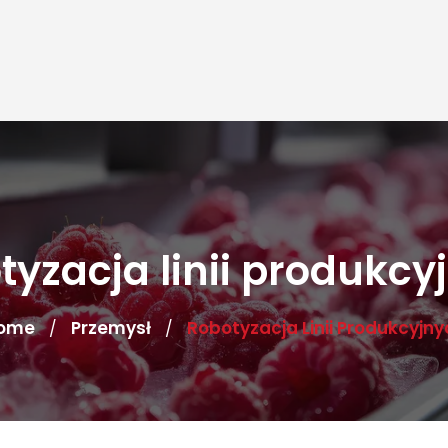
tyzacja linii produkcy
ome
Przemysł
Robotyzacja Linii Produkcyjny
/
/