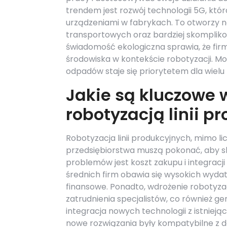
trendem jest rozwój technologii 5G, któ
urządzeniami w fabrykach. To otworzy 
transportowych oraz bardziej skomplik
świadomość ekologiczna sprawia, że fir
środowiska w kontekście robotyzacji. Moż
odpadów staje się priorytetem dla wielu
Jakie są kluczowe 
robotyzacją linii p
Robotyzacja linii produkcyjnych, mimo li
przedsiębiorstwa muszą pokonać, aby sk
problemów jest koszt zakupu i integracj
średnich firm obawia się wysokich wyd
finansowe. Ponadto, wdrożenie robotyz
zatrudnienia specjalistów, co również g
integracja nowych technologii z istniej
nowe rozwiązania były kompatybilne z