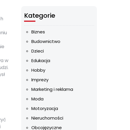
Kategorie
ch
Biznes
niu
Budownictwo
ie
Dzieci
wa w
Edukacja
dzi.
Hobby
ysł
Imprezy
Marketing i reklama
Moda
Motoryzacja
Nieruchomości
żyć
i
Obcojęzyczne