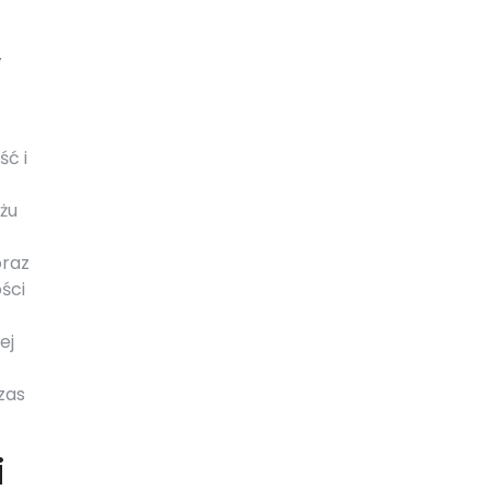
w
ść i
żu
oraz
ści
ej
zas
i