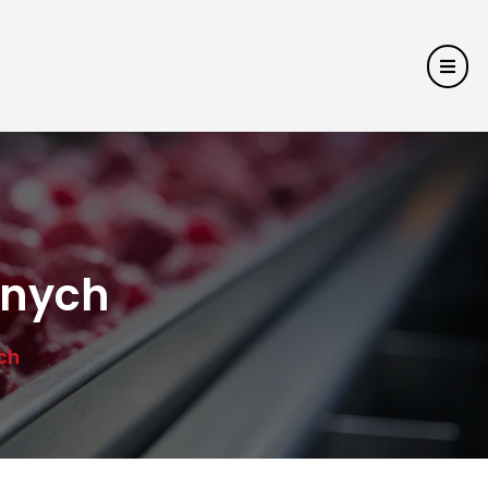
jnych
ch