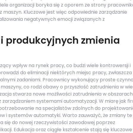
wiele organizacji boryka się z oporem ze strony pracownik
cz maszyn. Kluczowe jest więc odpowiednie zarządzanie
alizowania negatywnych emocji związanych z
nii produkcyjnych zmienia
zący wpływ na rynek pracy, co budzi wiele kontrowersji i
 prowadzi do eliminacji niektórych miejsc pracy, zwłaszcza
zalnymi zadaniami. Pracownicy wykonujący proste czynno
szyny, co rodzi obawy o przyszłość zatrudnienia w wie
yzacja stwarza nowe możliwości zatrudnienia w obszarach
az zarządzaniem systemami automatyzacji. W miarę jak fi
apotrzebowanie na specjalistów zdolnych do projektowani
w i systemów automatyki. Warto zauważyć, że zmiany te
 się do nowej rzeczywistości zawodowej poprzez
acji. Edukacja oraz ciągłe kształcenie stają się kluczowe