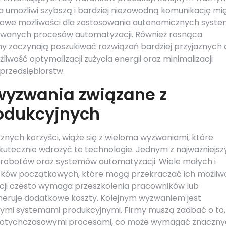
ra umożliwi szybszą i bardziej niezawodną komunikację mi
nowe możliwości dla zastosowania autonomicznych syst
owanych procesów automatyzacji. Również rosnąca
my zaczynają poszukiwać rozwiązań bardziej przyjaznych 
liwość optymalizacji zużycia energii oraz minimalizacji
 przedsiębiorstw.
wyzwania związane z
rodukcyjnych
cznych korzyści, wiąże się z wieloma wyzwaniami, które
utecznie wdrożyć te technologie. Jednym z najważniejs
i robotów oraz systemów automatyzacji. Wiele małych i
atków początkowych, które mogą przekraczać ich możliw
acji często wymaga przeszkolenia pracowników lub
eneruje dodatkowe koszty. Kolejnym wyzwaniem jest
ącymi systemami produkcyjnymi. Firmy muszą zadbać o to
 dotychczasowymi procesami, co może wymagać znaczn