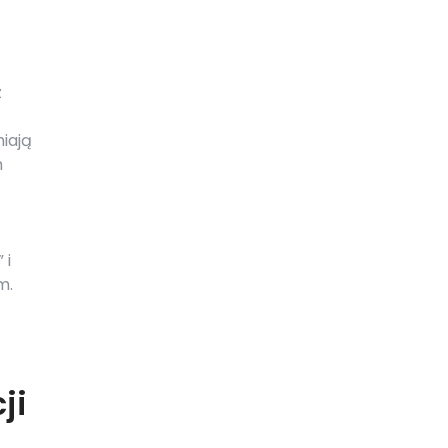
z
iają
m
 i
m.
ji