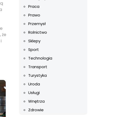
żą
Praca
a
Prawo
Przemysł
że
Rolnictwo
 że
i
Sklepy
Sport
Technologia
Transport
Turystyka
Uroda
Usługi
Wnętrza
Zdrowie