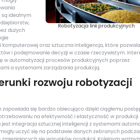
y mogły
owania
 są idealnym
dsiębiorstw,
Robotyzacja linii produkcyjnych
bez dużych
ogie
i komputerowej oraz sztuczna inteligencja, które pozwala
ów i podejmowanie decyzji w czasie rzeczywistym. Inter
olę w automatyzacji procesów produkcyjnych poprzez
nami a systemami zarządzania produkcją.
ierunki rozwoju robotyzacji
ych zapowiada się bardzo obiecująco dzięki ciągłemu post
rzebowaniu na efektywność i elastyczność w produkcji.
est integracja sztucznej inteligencji z systemami automa
 mogły uczyć się na podstawie danych zebranych podcza
o zmieniających się warunków produkcji. Kolejnym ważny