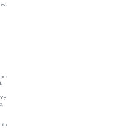
ów,
ści
lu
rmy
a,
 dla