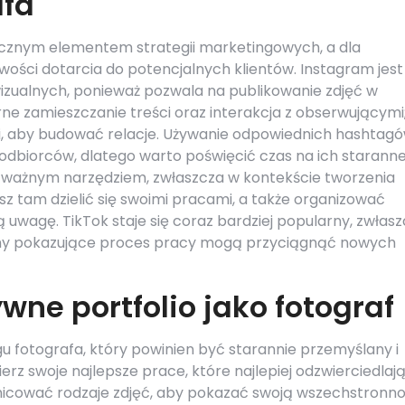
afa
ącznym elementem strategii marketingowych, a dla
ości dotarcia do potencjalnych klientów. Instagram jest
zualnych, ponieważ pozwala na publikowanie zdjęć w
rne zamieszczanie treści oraz interakcja z obserwującymi
, aby budować relacje. Używanie odpowiednich hashtag
odbiorców, dlatego warto poświęcić czas na ich starann
e ważnym narzędziem, zwłaszcza w kontekście tworzenia
 tam dzielić się swoimi pracami, a także organizować
 uwagę. TikTok staje się coraz bardziej popularny, zwłas
lmy pokazujące proces pracy mogą przyciągnąć nowych
wne portfolio jako fotograf
u fotografa, który powinien być starannie przemyślany i
z swoje najlepsze prace, które najlepiej odzwierciedlaj
różnicować rodzaje zdjęć, aby pokazać swoją wszechstronno