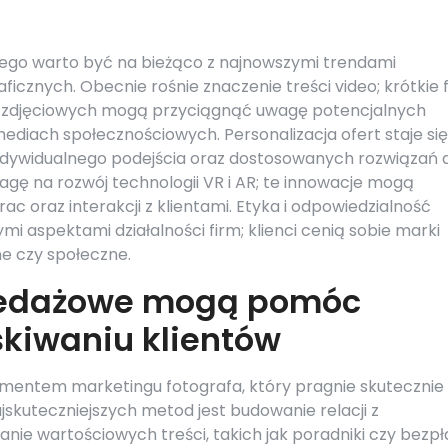
atego warto być na bieżąco z najnowszymi trendami
icznych. Obecnie rośnie znaczenie treści video; krótkie 
ji zdjęciowych mogą przyciągnąć uwagę potencjalnych
ediach społecznościowych. Personalizacja ofert staje się
ą indywidualnego podejścia oraz dostosowanych rozwiązań 
gę na rozwój technologii VR i AR; te innowacje mogą
c oraz interakcji z klientami. Etyka i odpowiedzialność
ymi aspektami działalności firm; klienci cenią sobie marki
ne czy społeczne.
rzedażowe mogą pomóc
kiwaniu klientów
mentem marketingu fotografa, który pragnie skutecznie
skuteczniejszych metod jest budowanie relacji z
nie wartościowych treści, takich jak poradniki czy bezp