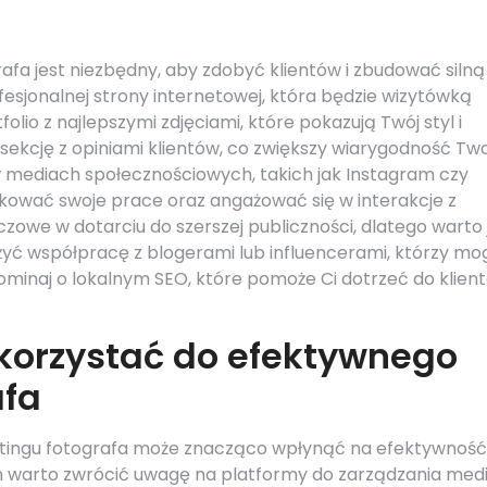
afa jest niezbędny, aby zdobyć klientów i zbudować silną
esjonalnej strony internetowej, która będzie wizytówką
lio z najlepszymi zdjęciami, które pokazują Twój styl i
 sekcję z opiniami klientów, co zwiększy wiarygodność Tw
w mediach społecznościowych, takich jak Instagram czy
ikować swoje prace oraz angażować się w interakcje z
czowe w dotarciu do szerszej publiczności, dlatego warto 
żyć współpracę z blogerami lub influencerami, którzy mo
ominaj o lokalnym SEO, które pomoże Ci dotrzeć do klien
korzystać do efektywnego
afa
tingu fotografa może znacząco wpłynąć na efektywność
m warto zwrócić uwagę na platformy do zarządzania med