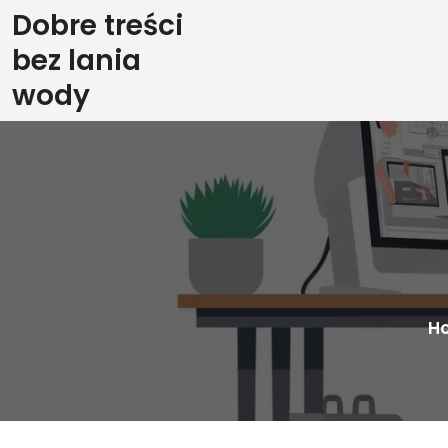
Skip
Dobre treści
to
bez lania
content
wody
H