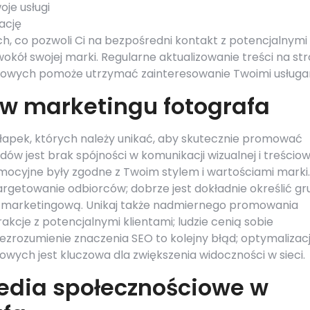
oje usługi
ację
h, co pozwoli Ci na bezpośredni kontakt z potencjalnymi
okół swojej marki. Regularne aktualizowanie treści na str
iowych pomoże utrzymać zainteresowanie Twoimi usługa
 w marketingu fotografa
ułapek, których należy unikać, aby skutecznie promować
ów jest brak spójności w komunikacji wizualnej i treściow
mocyjne były zgodne z Twoim stylem i wartościami marki.
rgetowanie odbiorców; dobrze jest dokładnie określić g
ię marketingową. Unikaj także nadmiernego promowania
akcje z potencjalnymi klientami; ludzie cenią sobie
iezrozumienie znaczenia SEO to kolejny błąd; optymalizac
wych jest kluczowa dla zwiększenia widoczności w sieci.
edia społecznościowe w