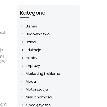
Kategorie
Biznes
oich
Budownictwo
Dzieci
je
Edukacja
gą
Hobby
tów
Imprezy
Marketing i reklama
Moda
Motoryzacja
Nieruchomości
iami
Obcojęzyczne