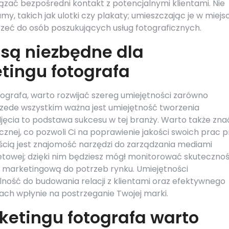
zać bezpośredni kontakt z potencjalnymi klientami. Nie
y, takich jak ulotki czy plakaty; umieszczając je w miej
zeć do osób poszukujących usług fotograficznych.
 są niezbędne dla
tingu fotografa
ografa, warto rozwijać szereg umiejętności zarówno
Przede wszystkim ważna jest umiejętność tworzenia
djęcia to podstawa sukcesu w tej branży. Warto także zna
cznej, co pozwoli Ci na poprawienie jakości swoich prac 
nością jest znajomość narzędzi do zarządzania mediami
netowej; dzięki nim będziesz mógł monitorować skuteczno
ę marketingową do potrzeb rynku. Umiejętności
lność do budowania relacji z klientami oraz efektywnego
ach wpłynie na postrzeganie Twojej marki.
ketingu fotografa warto