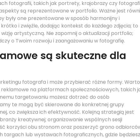
nach fotografii, takich jak portrety, krajobrazy czy fotograf
e aspekty są reprezentowane w portfolio. Ważne jest równ
 aby były one prezentowane w sposób harmonijny i
krótko i zwięźle, dodając kontekst do każdego zdjęcia; to
zję artystyczną. Nie zapomnij o aktualizacji portfolio;
zy o Twoim rozwoju i zaangażowaniu w fotografię.
klamowe są skuteczne dla
etingu fotografa i może przybierać różne formy. Warto
 reklamowe na platformach społecznościowych, takich j
yjnemu targetowaniu możesz dotrzeć do osób
lamy te mogą być skierowane do konkretnej grupy
nej, co zwiększa ich efektywność. Kolejną strategią jest
 branży kreatywnej; organizowanie wspólnych sesji
ść korzyści obu stronom oraz poszerzyć grono odbiorcó
ch targach lub wystawach fotograficznych, gdzie będzies