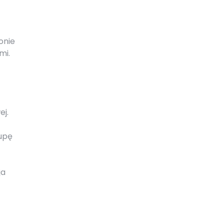
onie
mi.
ej.
rupę
ja