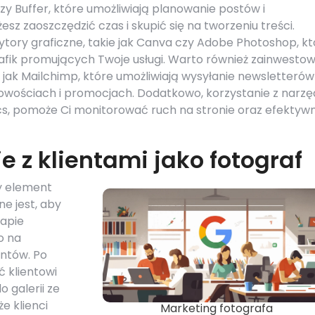
zy Buffer, które umożliwiają planowanie postów i
esz zaoszczędzić czas i skupić się na tworzeniu treści.
ory graficzne, takie jak Canva czy Adobe Photoshop, kt
afik promujących Twoje usługi. Warto również zainwesto
jak Mailchimp, które umożliwiają wysyłanie newsletterów
nowościach i promocjach. Dodatkowo, korzystanie z narzę
ics, pomoże Ci monitorować ruch na stronie oraz efektyw
 z klientami jako fotograf
wy element
e jest, aby
tapie
o na
entów. Po
ć klientowi
 galerii ze
e klienci
Marketing fotografa