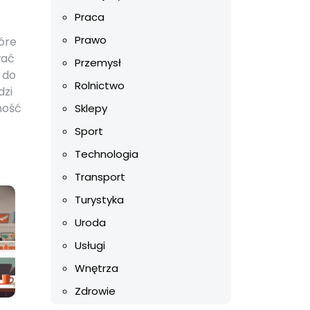
Praca
Prawo
óre
wać
Przemysł
 do
Rolnictwo
dzi
ność
Sklepy
Sport
Technologia
Transport
Turystyka
Uroda
Usługi
Wnętrza
Zdrowie