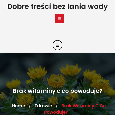
Skip
Dobre treści bez lania wody
to
content
Brak witaminy c co powoduje?
Home
Zdrowie
Brak Witaminy C Co
/
/
Powoduje?