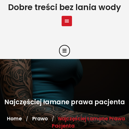
Skip
Dobre treści bez lania wody
to
content
Najczęściej łamane prawa pacjenta
Home
Prawo
Najczęściej Łamane Prawa
/
/
Pacjenta