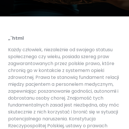
„`html
Każdy człowiek, niezależnie od swojego statusu
społecznego czy wieku, posiada szereg praw
zagwarantowanych przez polskie prawo, które
chronią go w kontakcie z systemem opieki
zdrowotnej. Prawa te stanowią fundament relacji
między pacjentem a personelem medycznym,
zapewniając poszanowanie godności, autonomii i
dobrostanu osoby chorej. Znajomość tych
fundamentalnych zasad jest niezbędna, aby móc
skutecznie z nich korzystać i bronić się w sytuacji
potencjalnego naruszenia. Konstytucja
Rzeczypospolitej Polskiej, ustawy o prawach