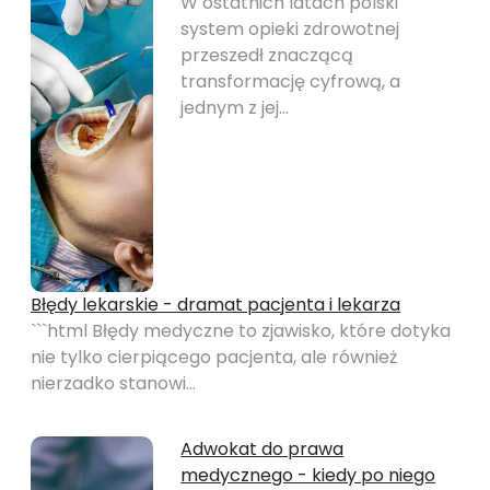
W ostatnich latach polski
system opieki zdrowotnej
przeszedł znaczącą
transformację cyfrową, a
jednym z jej…
Błędy lekarskie - dramat pacjenta i lekarza
```html Błędy medyczne to zjawisko, które dotyka
nie tylko cierpiącego pacjenta, ale również
nierzadko stanowi…
Adwokat do prawa
medycznego - kiedy po niego