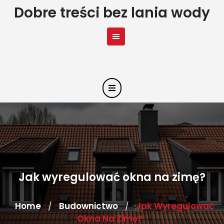
Skip
Dobre treści bez lania wody
to
content
Jak wyregulować okna na zimę?
Home
Budownictwo
Jak Wyregulować
/
/
Okna Na Zimę?