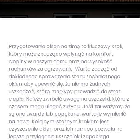
Przygotowanie okien na zimę to kluczowy krok,
który może znacząco wpłynąć na komfort
cieplny w naszym domu oraz na wysokość
rachunków za ogrzewanie. Warto zacząć od
dokładnego sprawdzenia stanu technicznego
okien, aby upewnić się, że nie ma żadnych
uszkodzeń, które mogłyby prowadzić do strat
ciepła. Należy zwrócić uwagę na uszczelki, które z
czasem mogą ulegać zużyciu. Jeśli zauważymy, że
są one twarde lub popękane, warto je wymienić
na nowe. Kolejnym istotnym krokiem jest
czyszczenie okien oraz ich ram, co pozwala na
lepsze przyleganie uszczelek i zapobiega