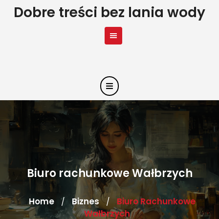
Skip
Dobre treści bez lania wody
to
content
Biuro rachunkowe Wałbrzych
Home
Biznes
Biuro Rachunkowe
/
/
Wałbrzych