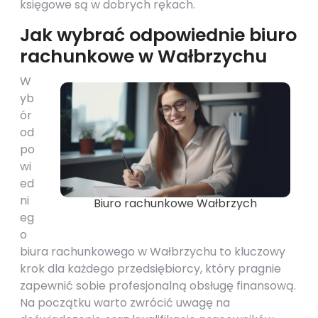
księgowe są w dobrych rękach.
Jak wybrać odpowiednie biuro
rachunkowe w Wałbrzychu
W
yb
ór
od
po
wi
ed
ni
Biuro rachunkowe Wałbrzych
eg
o
biura rachunkowego w Wałbrzychu to kluczowy
krok dla każdego przedsiębiorcy, który pragnie
zapewnić sobie profesjonalną obsługę finansową.
Na początku warto zwrócić uwagę na