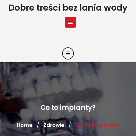
Skip
Dobre treści bez lania wody
to
content
Co to implanty?
Home
Zdrowie
Co To Implanty?
/
/