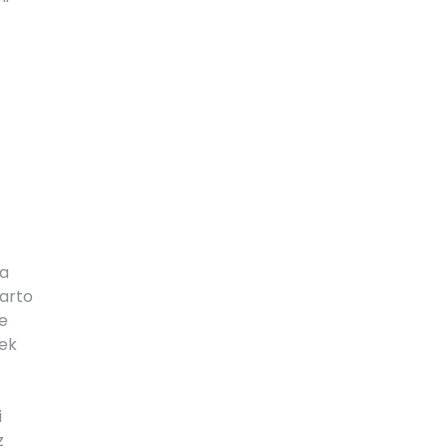
ra
arto
e
ek
i
z