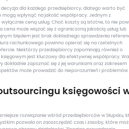
ecyzja dla każdego przedsiębiorcy, dlatego warto być
e mogą wpłynąć na jakość współpracy. Jednym z
 wyłącznie ceną usług. Choć koszty są istotne, to nie pow
 cena może wiązać się z ograniczoną jakością usług lub
ejnym błędem jest brak dokładnego sprawdzenia referenc
o biura rachunkowego powinno opierać się na rzetelnych
 ofercie. Niektórzy przedsiębiorcy zapominają również o
z księgowym jest kluczowy dla efektywnej współpracy. W
y dokładnie zapoznać się z jej warunkami oraz zakresem
aspektów może prowadzić do nieporozumień i problemów
z outsourcingu księgowości 
rniejsze rozwiązanie wśród przedsiębiorców w Słupsku, k
szystkim pozwala on zaoszczędzić czas i zasoby, które mo