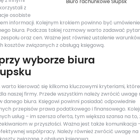
ę z innymi
Biuro rachunkowe Słupsk
orzystali z
cje osobiste
łem informacji. Kolejnym krokiem powinno być umówienie
nego biura. Podczas takiej rozmowy warto zadawać pytan
 zespołu oraz cen. Ważne jest również ustalenie warunkó
 kosztów związanych z obsługą księgową.
przy wyborze biura
łupsku
warto kierować się kilkoma kluczowymi kryteriami, które
a naszej firmy. Przede wszystkim należy zwrócić uwagę 
ów danego biura. Księgowi powinni posiadać odpowiednie
alnych przepisów prawa podatkowego i finansowego. Kole
ch usług – im szersza oferta, tym większa szansa na to, 
ekiwaniom w przyszłości. Ważna jest także komunikacja 
efektywnej współpracy. Należy również zwrócić uwagę na
koszty związane z obsługą księgową.