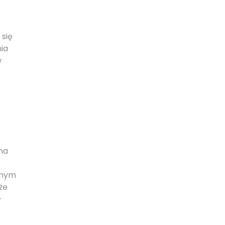
 się
ia
w
na
jnym
że
–