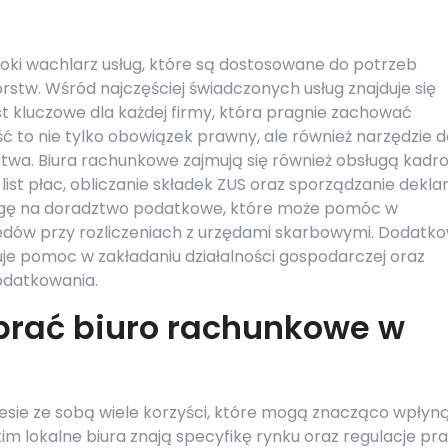
roki wachlarz usług, które są dostosowane do potrzeb
rstw. Wśród najczęściej świadczonych usług znajduje się
t kluczowe dla każdej firmy, która pragnie zachować
 to nie tylko obowiązek prawny, ale również narzędzie d
rstwa. Biura rachunkowe zajmują się również obsługą kad
st płac, obliczanie składek ZUS oraz sporządzanie deklar
agę na doradztwo podatkowe, które może pomóc w
łędów przy rozliczeniach z urzędami skarbowymi. Dodatko
uje pomoc w zakładaniu działalności gospodarczej oraz
odatkowania.
brać biuro rachunkowe w
esie ze sobą wiele korzyści, które mogą znacząco wpłyn
im lokalne biura znają specyfikę rynku oraz regulacje p