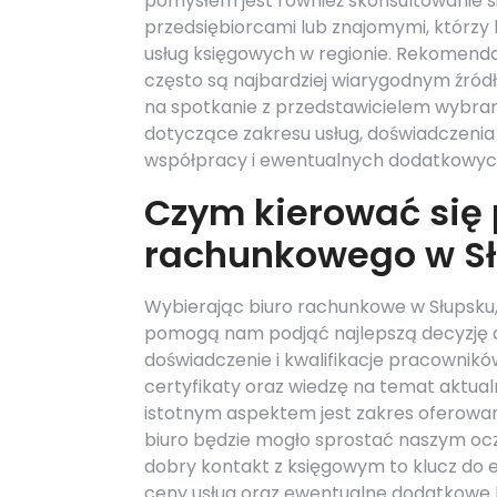
pomysłem jest również skonsultowanie si
przedsiębiorcami lub znajomymi, którzy k
usług księgowych w regionie. Rekomenda
często są najbardziej wiarygodnym źród
na spotkanie z przedstawicielem wybra
dotyczące zakresu usług, doświadczenia
współpracy i ewentualnych dodatkowych
Czym kierować się 
rachunkowego w S
Wybierając biuro rachunkowe w Słupsku, 
pomogą nam podjąć najlepszą decyzję dl
doświadczenie i kwalifikacje pracownik
certyfikaty oraz wiedzę na temat aktu
istotnym aspektem jest zakres oferowany
biuro będzie mogło sprostać naszym ocz
dobry kontakt z księgowym to klucz do 
ceny usług oraz ewentualne dodatkowe 