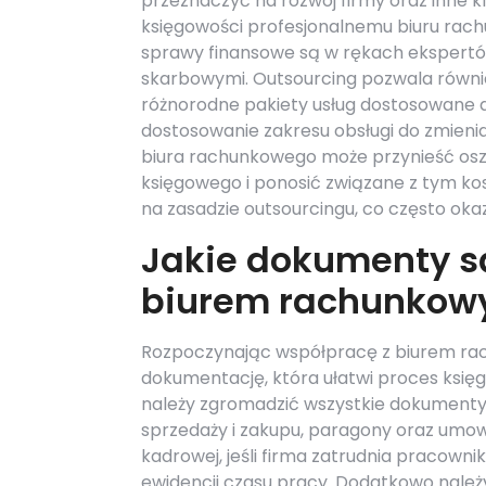
przeznaczyć na rozwój firmy oraz inne k
księgowości profesjonalnemu biuru rac
sprawy finansowe są w rękach ekspertó
skarbowymi. Outsourcing pozwala równie
różnorodne pakiety usług dostosowane d
dostosowanie zakresu obsługi do zmieni
biura rachunkowego może przynieść osz
księgowego i ponosić związane z tym ko
na zasadzie outsourcingu, co często okaz
Jakie dokumenty s
biurem rachunkow
Rozpoczynając współpracę z biurem ra
dokumentację, która ułatwi proces księ
należy zgromadzić wszystkie dokumenty 
sprzedaży i zakupu, paragony oraz umow
kadrowej, jeśli firma zatrudnia pracown
ewidencji czasu pracy. Dodatkowo należ