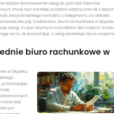
na lepsze dostosowanie usług do potrzeb klientów.
ym może być bardziej osobista i elastyczna niż z dużym
iwość bezpośredniego kontaktu z księgowym, co ułatwia
mowania decyzji. Dodatkowo, biura rachunkowe w Słupsk
je usługi, co jest istotnym czynnikiem dla małych i średn
agę na to, że korzystając z usług lokalnego biura, wspie
iednie biuro rachunkowe w
owe w Słupsku,
adnego
, przeszukując
rtale
piniami innych
co może dać
 Dobrym