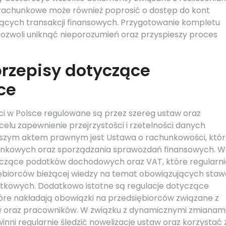
 rachunkowe może również poprosić o dostęp do kont
zących transakcji finansowych. Przygotowanie kompletu
zwoli uniknąć nieporozumień oraz przyspieszy proces
przepisy dotyczące
ce
i w Polsce regulowane są przez szereg ustaw oraz
lu zapewnienie przejrzystości i rzetelności danych
ejszym aktem prawnym jest Ustawa o rachunkowości, któ
unkowych oraz sporządzania sprawozdań finansowych. W
yczące podatków dochodowych oraz VAT, które regularni
ębiorców bieżącej wiedzy na temat obowiązujących staw
atkowych. Dodatkowo istotne są regulacje dotyczące
e nakładają obowiązki na przedsiębiorców związane z
w oraz pracowników. W związku z dynamicznymi zmianam
ni regularnie śledzić nowelizacje ustaw oraz korzystać 