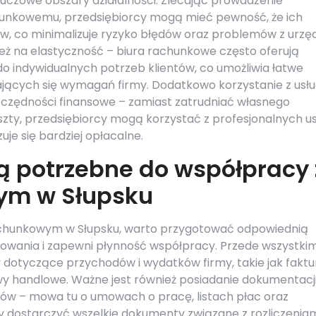
luczowe obszary działalności. Zlecając prowadzenie
hunkowemu, przedsiębiorcy mogą mieć pewność, że ich
w, co minimalizuje ryzyko błędów oraz problemów z urzę
ż na elastyczność – biura rachunkowe często oferują
o indywidualnych potrzeb klientów, co umożliwia łatwe
ających się wymagań firmy. Dodatkowo korzystanie z usł
czędności finansowe – zamiast zatrudniać własnego
szty, przedsiębiorcy mogą korzystać z profesjonalnych u
uje się bardziej opłacalne.
ą potrzebne do współpracy 
ym w Słupsku
chunkowym w Słupsku, warto przygotować odpowiednią
gowania i zapewni płynność współpracy. Przede wszystki
dotyczące przychodów i wydatków firmy, takie jak faktu
y handlowe. Ważne jest również posiadanie dokumentacj
ików – mowa tu o umowach o pracę, listach płac oraz
y dostarczyć wszelkie dokumenty związane z rozliczenia