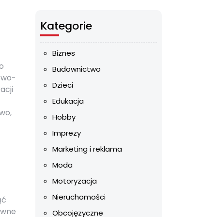
Kategorie
Biznes
o
Budownictwo
rowo-
Dzieci
acji
Edukacja
wo,
Hobby
Imprezy
Marketing i reklama
Moda
Motoryzacja
Nieruchomości
ąć
rawne
Obcojęzyczne