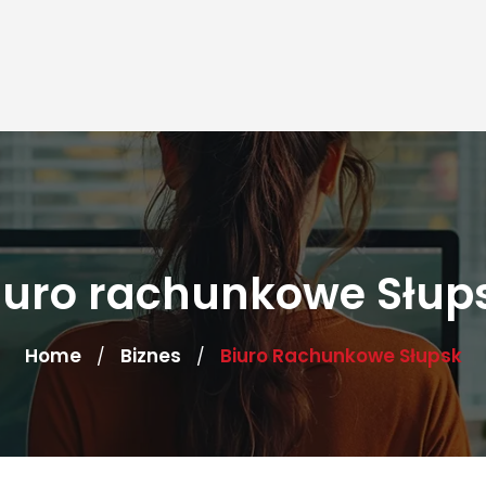
iuro rachunkowe Słup
Home
Biznes
Biuro Rachunkowe Słupsk
/
/