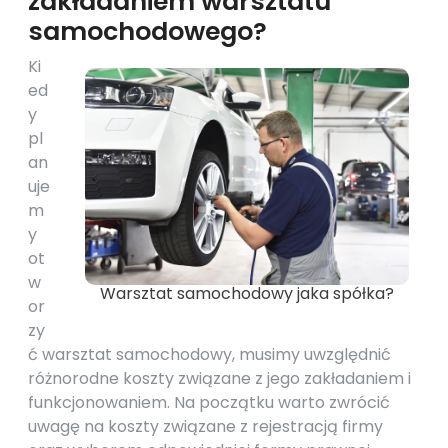
zakładaniem warsztatu
samochodowego?
Ki
ed
y
pl
an
uje
m
y
ot
w
Warsztat samochodowy jaka spółka?
or
zy
ć warsztat samochodowy, musimy uwzględnić
różnorodne koszty związane z jego zakładaniem i
funkcjonowaniem. Na początku warto zwrócić
uwagę na koszty związane z rejestracją firmy