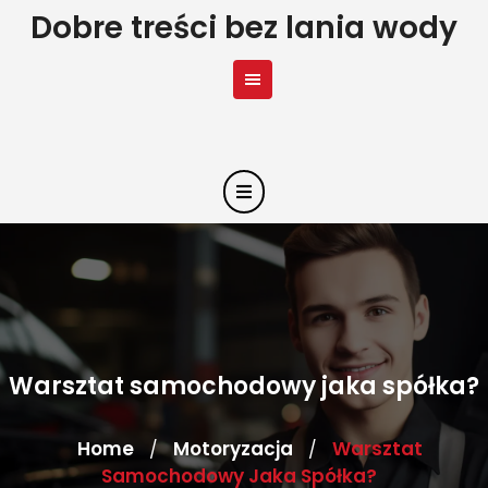
Skip
Dobre treści bez lania wody
to
content
Warsztat samochodowy jaka spółka?
Home
Motoryzacja
Warsztat
/
/
Samochodowy Jaka Spółka?