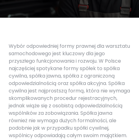
Wybór odpowiedniej formy prawnej dla warsztatu
samochodowego jest kluczowy dla jego
przyszłego funkcjonowania i rozwoju. W Polsce
najczęściej spotykane formy spółek to spółka
cywilna, spółka jawna, spółka z ograniczoną
odpowiedzialnością oraz spółka akcyjna. Spółka
cywilna jest najprostszą formą, która nie wymaga
skomplikowanych procedur rejestracyjnych,
jednak wiąże się z osobistą odpowiedzialnością
wspólników za zobowiązania. Spółka jawna
również nie wymaga dużych formalności, ale
podobnie jak w przypadku spółki cywilnej,
wspólnicy odpowiadają całym swoim majątkiem.