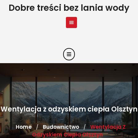
Skip
Dobre treści bez lania wody
to
content
Wentylacja z odzyskiem ciepła Olsztyn
Home
Budownictwo
Wentylacja Z
/
/
Odzyskiem Ciepła Olsztyn