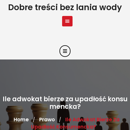
Skip
Dobre treści bez lania wody
to
content
Ile adwokat bierze za upadłość konsu
mencka?
Home
Prawo
Ile Adwokat Bierze Za
/
/
Upadłość Konsumencka?