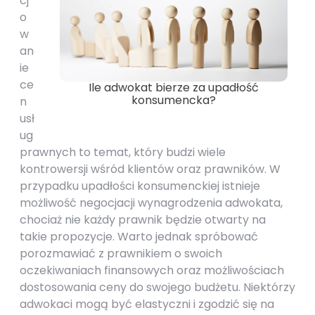
cj
o
w
an
ie
ce
Ile adwokat bierze za upadłość
konsumencka?
n
usł
ug
prawnych to temat, który budzi wiele
kontrowersji wśród klientów oraz prawników. W
przypadku upadłości konsumenckiej istnieje
możliwość negocjacji wynagrodzenia adwokata,
chociaż nie każdy prawnik będzie otwarty na
takie propozycje. Warto jednak spróbować
porozmawiać z prawnikiem o swoich
oczekiwaniach finansowych oraz możliwościach
dostosowania ceny do swojego budżetu. Niektórzy
adwokaci mogą być elastyczni i zgodzić się na