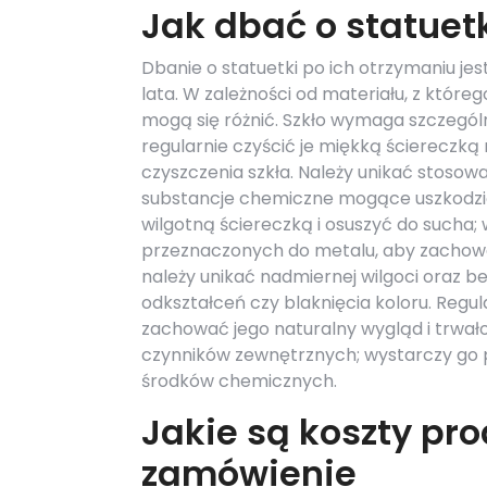
Jak dbać o statuet
Dbanie o statuetki po ich otrzymaniu je
lata. W zależności od materiału, z któr
mogą się różnić. Szkło wymaga szczegól
regularnie czyścić je miękką ściereczk
czyszczenia szkła. Należy unikać stoso
substancje chemiczne mogące uszkodzić
wilgotną ściereczką i osuszyć do sucha;
przeznaczonych do metalu, aby zachowa
należy unikać nadmiernej wilgoci oraz 
odkształceń czy blaknięcia koloru. Re
zachować jego naturalny wygląd i trwało
czynników zewnętrznych; wystarczy go 
środków chemicznych.
Jakie są koszty pro
zamówienie