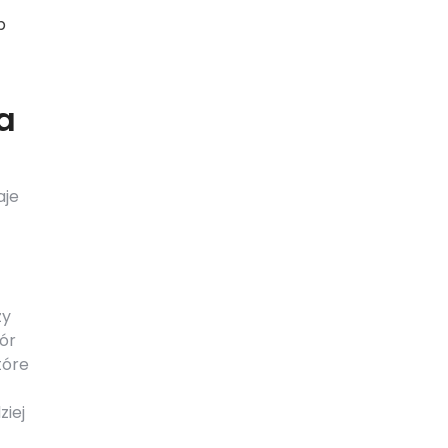
b
a
aje
zy
bór
tóre
ziej