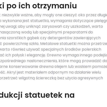
ki po ich otrzymaniu
st niezwykle ważne, aby mogły one cieszyć oko przez długi
ego wykonana jest statuetka, wymagania dotyczące pielęgn
nej uwagi; aby uniknąć zarysowań czy uszkodzeń, warto
ą nasączoną wodą lub specjalnymi preparatami do
wania szorstkich gąbek czy detergentów zawierających
 powierzchnię szkła. Metalowe statuetki można przetrz
 warto również używać specjalnych środków polerskich
ć ich połysk i elegancję. Drewno wymaga innego podejśc
bezpośredniego nasłonecznienia, które mogą prowadzić d
gularne konserwowanie drewna olejem lub woskiem pomoż
ść. Akryl jest materiałem odpornym na działanie wielu
przetrzeć wilgotną ściereczką bez użycia agresywnych
dukcji statuetek na