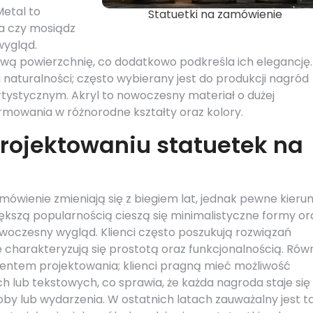
Metal to
Statuetki na zamówienie
na czy mosiądz
wygląd.
iwą powierzchnię, co dodatkowo podkreśla ich elegancję.
i naturalności; często wybierany jest do produkcji nagród
rtystycznym. Akryl to nowoczesny materiał o dużej
formowania w różnorodne kształty oraz kolory.
projektowaniu statuetek na
ówienie zmieniają się z biegiem lat, jednak pewne kierun
ększą popularnością cieszą się minimalistyczne formy or
owoczesny wygląd. Klienci często poszukują rozwiązań
e charakteryzują się prostotą oraz funkcjonalnością. Rów
mentem projektowania; klienci pragną mieć możliwość
 lub tekstowych, co sprawia, że każda nagroda staje się
by lub wydarzenia. W ostatnich latach zauważalny jest t