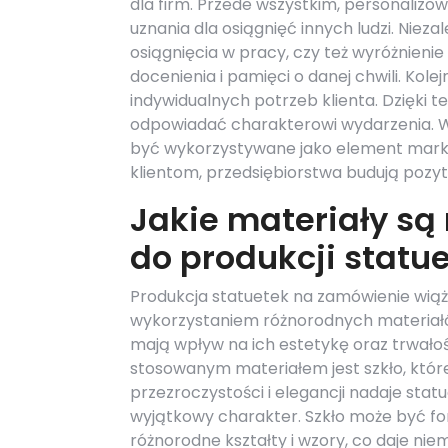
dla firm. Przede wszystkim, personaliz
uznania dla osiągnięć innych ludzi. Niez
osiągnięcia w pracy, czy też wyróżnienie 
docenienia i pamięci o danej chwili. Kol
indywidualnych potrzeb klienta. Dzięki
odpowiadać charakterowi wydarzenia. W
być wykorzystywane jako element marke
klientom, przedsiębiorstwa budują pozy
Jakie materiały są
do produkcji statu
Produkcja statuetek na zamówienie wiąże
wykorzystaniem różnorodnych materiał
mają wpływ na ich estetykę oraz trwałoś
stosowanym materiałem jest szkło, które 
przezroczystości i elegancji nadaje sta
wyjątkowy charakter. Szkło może być 
różnorodne kształty i wzory, co daje nie