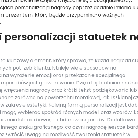
ki na zamówienie często wręczane są z okazji jubileuszy,
uacjach personalizacja nagrody poprzez dodanie imienia lu
wym prezentem, który będzie przypominał o ważnych
.
 personalizacji statuetek n
to kluczowy element, który sprawia, że każda nagroda st
nych potrzeb klienta. Istnieje wiele sposobów na
a na wyrażenie emocji oraz przekazanie specjalnego
h sposobów jest grawerowanie. Dzięki tej technice można
tę wręczenia nagrody oraz krótki tekst podziękowania lub
nane zarówno na powierzchni metalowej, jak i szklanej c
 zakresie estetyki. Kolejną formą personalizacji jest do
enci mogą wybierać spośród różnych modeli oraz wzorów, k
darzenia lub osobowości obdarowanej osoby. Dodatkowo
b innego znaku graficznego, co czyni nagrodę jeszcze bard
ież zwrócić uwagę na możliwość tworzenia statuetek w