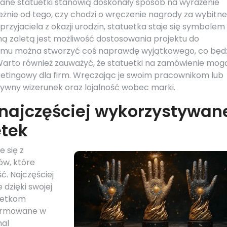
owane statuetki stanowią doskonały sposób na wyrażenie
ależnie od tego, czy chodzi o wręczenie nagrody za wybitne
przyjaciela z okazji urodzin, statuetka staje się symbolem
ejną zaletą jest możliwość dostosowania projektu do
 temu można stworzyć coś naprawdę wyjątkowego, co będ
arto również zauważyć, że statuetki na zamówienie mog
tingowy dla firm. Wręczając je swoim pracownikom lub
tywny wizerunek oraz lojalność wobec marki.
 najczęściej wykorzystywan
etek
 się z
ów, które
ć. Najczęściej
dzięki swojej
tuetkom
formowane w
mal