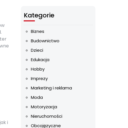
Kategorie
ów
Biznes
.
ter
Budownictwo
owne
Dzieci
Edukacja
Hobby
Imprezy
Marketing i reklama
Moda
Motoryzacja
Nieruchomości
ak i
Obcojęzyczne