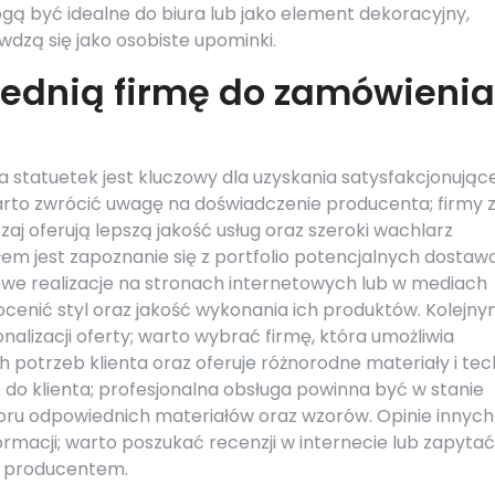
ą być idealne do biura lub jako element dekoracyjny,
wdzą się jako osobiste upominki.
ednią firmę do zamówienia
 statuetek jest kluczowy dla uzyskania satysfakcjonując
rto zwrócić uwagę na doświadczenie producenta; firmy 
aj oferują lepszą jakość usług oraz szeroki wachlarz
 jest zapoznanie się z portfolio potencjalnych dostaw
owe realizacje na stronach internetowych lub w mediach
cenić styl oraz jakość wykonania ich produktów. Kolejn
alizacji oferty; warto wybrać firmę, która umożliwia
 potrzeb klienta oraz oferuje różnorodne materiały i tec
 do klienta; profesjonalna obsługa powinna być w stanie
ru odpowiednich materiałów oraz wzorów. Opinie innych
macji; warto poszukać recenzji w internecie lub zapytać
m producentem.