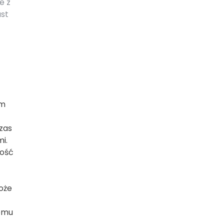
e z
ast
em
zas
i.
ność
Może
iomu