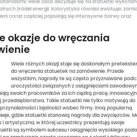
teriałami; wiele osób decyduje się na statuetki wykonan
nych źródeł energii. Kolorystyka również ewoluuje; zami
eni coraz częściej pojawiają się intensywne barwy oraz
ze okazje do wręczania
wienie
Wiele różnych okazji staje się doskonałym pretekst
do wręczenia statuetek na zamówienie. Przede
wszystkim, nagrody te są często przyznawane podc
uroczystości związanych z osiągnięciami zawodowym
niają swoich pracowników za ich ciężką pracę, innowacyj
przedsiębiorstwa. Takie statuetki nie tylko motywują do
 przynależności i lojalności wobec firmy. Inną popularną
nieje, gdzie statuetki stanowią nagrody dla zwycięzców. 
 i artystyczna, w której uczestnicy prezentują swoje
tuetki są symbolem sukcesu i osiągnięcia wysokiego poz