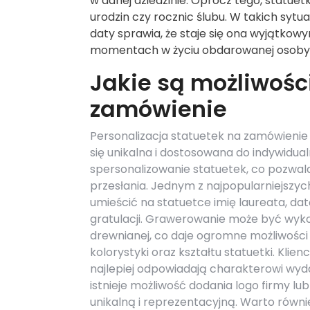
w danej dziedzinie. Oprócz tego, statuet
urodzin czy rocznic ślubu. W takich syt
daty sprawia, że staje się ona wyjątko
momentach w życiu obdarowanej osoby
Jakie są możliwości
zamówienie
Personalizacja statuetek na zamówienie 
się unikalna i dostosowana do indywidual
spersonalizowanie statuetek, co pozwal
przesłania. Jednym z najpopularniejszyc
umieścić na statuetce imię laureata, da
gratulacji. Grawerowanie może być wyko
drewnianej, co daje ogromne możliwości w
kolorystyki oraz kształtu statuetki. Kli
najlepiej odpowiadają charakterowi wy
istnieje możliwość dodania logo firmy lu
unikalną i reprezentacyjną. Warto równ