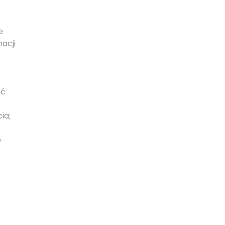
e
acji
eć
ia;
o
e