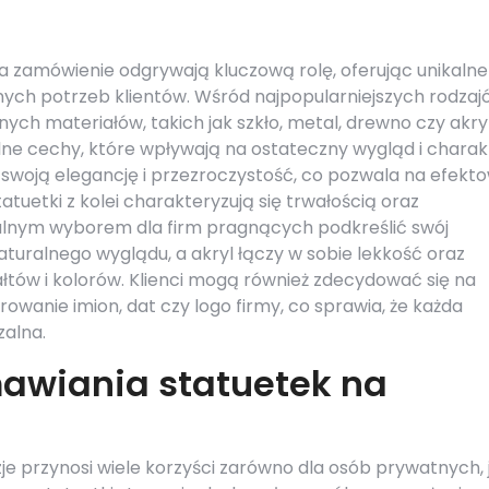
na zamówienie odgrywają kluczową rolę, oferując unikalne
ych potrzeb klientów. Wśród najpopularniejszych rodzaj
nych materiałów, takich jak szkło, metal, drewno czy akryl
lne cechy, które wpływają na ostateczny wygląd i charak
za swoją elegancję i przezroczystość, co pozwala na efekt
tuetki z kolei charakteryzują się trwałością oraz
alnym wyborem dla firm pragnących podkreślić swój
aturalnego wyglądu, a akryl łączy w sobie lekkość oraz
łtów i kolorów. Klienci mogą również zdecydować się na
owanie imion, dat czy logo firmy, co sprawia, że każda
zalna.
mawiania statuetek na
e przynosi wiele korzyści zarówno dla osób prywatnych, j