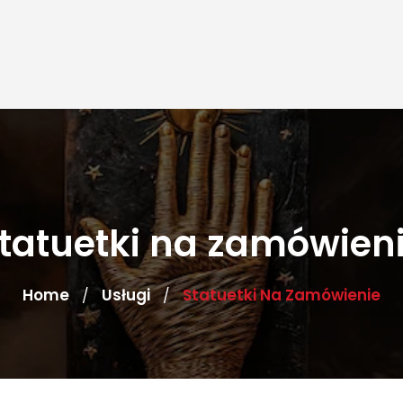
tatuetki na zamówien
Home
Usługi
Statuetki Na Zamówienie
/
/