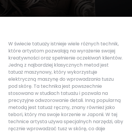
W świecie tatuaży istnieje wiele różnych technik,
które artystom pozwalają na wyrażenie swojej
kreatywności oraz spełnienie oczekiwań klientów.
Jedną z najbardziej klasycznych metod jest
tatuaż maszynowy, który wykorzystuje
elektryczną maszynę do wprowadzania tuszu
pod skórę. Ta technika jest powszechnie
stosowana w studiach tatuażu i pozwala na
precyzyjne odwzorowanie detali. Inną popularną
metodą jest tatuaż ręczny, znany również jako
tebori, który ma swoje korzenie w Japonii. W tej
technice artysta używa specjalnych narzędzi, aby
ręcznie wprowadzać tusz w skórę, co daje