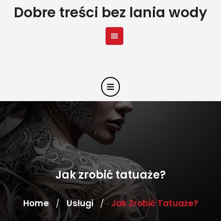
Skip
Dobre treści bez lania wody
to
content
Jak zrobić tatuaże?
Home
Usługi
Jak Zrobić Tatuaże?
/
/