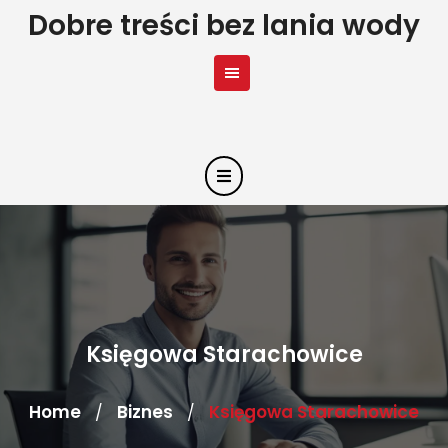
Skip
Dobre treści bez lania wody
to
content
Księgowa Starachowice
Home
Biznes
Księgowa Starachowice
/
/