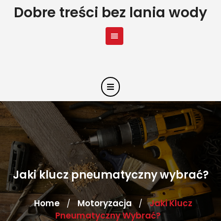
Skip
Dobre treści bez lania wody
to
content
Jaki klucz pneumatyczny wybrać?
Home
Motoryzacja
Jaki Klucz
/
/
Pneumatyczny Wybrać?