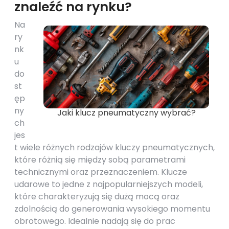
znaleźć na rynku?
Na
ry
nk
u
do
st
ęp
ny
Jaki klucz pneumatyczny wybrać?
ch
jes
t wiele różnych rodzajów kluczy pneumatycznych,
które różnią się między sobą parametrami
technicznymi oraz przeznaczeniem. Klucze
udarowe to jedne z najpopularniejszych modeli,
które charakteryzują się dużą mocą oraz
zdolnością do generowania wysokiego momentu
obrotowego. Idealnie nadają się do prac