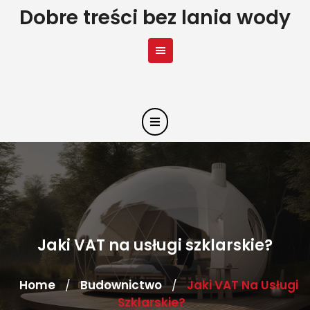
Skip
Dobre treści bez lania wody
to
content
Jaki VAT na usługi szklarskie?
Home
Budownictwo
Jaki VAT Na Usługi
/
/
Szklarskie?