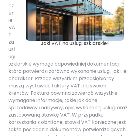
cz
en
ie
VA
T
za
Jaki VAT na usługi szklarskie?
usł
ugi
szklarskie wymaga odpowiedniej dokumentacji,
która potwierdzi zarówno wykonanie usługi, jak i jej
charakter. Przede wszystkim przedsiębiorcy
muszą wystawiać faktury VAT dla swoich
klientów. Faktura powinna zawierać wszystkie
wymagane informacje, takie jak dane
sprzedawcy i nabywcy, opis wykonanej usługi oraz
zastosowaną stawkę VAT. W przypadku
korzystania z obniżonej stawki VAT konieczne jest
także posiadanie dokumentów potwierdzających