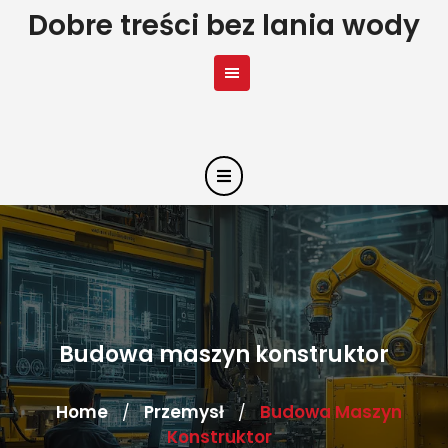
Skip
Dobre treści bez lania wody
to
content
Budowa maszyn konstruktor
Home
Przemysł
Budowa Maszyn
/
/
Konstruktor