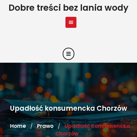
Skip
Dobre treści bez lania wody
to
content
Upadłość konsumencka Chorzów
Home
Prawo
Upadłość Konsumencka
/
/
Chorzów