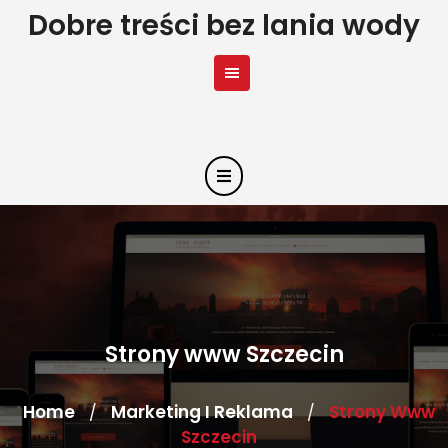
Skip
Dobre treści bez lania wody
to
content
Strony www Szczecin
Home
Marketing I Reklama
Strony Www
/
/
Szczecin