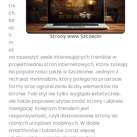
tni
ch
lat
ac
h
Strony www Szczecin
m
oż
na zauważyć wiele interesujących trendów w
projektowaniu stron internetowych, które zyskują
na popularności także w Szczecinie. Jednym z
nich jest minimalizm, który polega na prostocie
formy oraz ograniczeniu liczby elementów na
stronie. Taki styl nie tylko wygląda estetycznie,
ale także poprawia użyteczność strony i ułatwia
nawigację. Kolejnym trendem jest
responsywność, czyli dostosowanie strony do
różnych urządzeń mobilnych. W dobie
smartfonów i tabletów coraz więcej