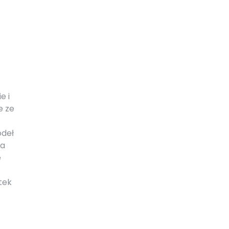
e i
e ze
ódeł
ła
e
tek