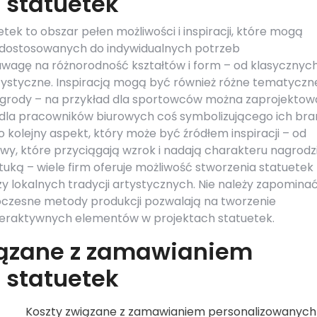
 statuetek
ek to obszar pełen możliwości i inspiracji, które mogą
 dostosowanych do indywidualnych potrzeb
agę na różnorodność kształtów i form – od klasycznyc
styczne. Inspiracją mogą być również różne tematyczn
agrody – na przykład dla sportowców można zaprojektow
 a dla pracowników biurowych coś symbolizującego ich bra
 kolejny aspekt, który może być źródłem inspiracji – od
y, które przyciągają wzrok i nadają charakteru nagrodzi
ztuką – wiele firm oferuje możliwość stworzenia statuetek
zy lokalnych tradycji artystycznych. Nie należy zapomina
czesne metody produkcji pozwalają na tworzenie
teraktywnych elementów w projektach statuetek.
wiązane z zamawianiem
 statuetek
Koszty związane z zamawianiem personalizowanych