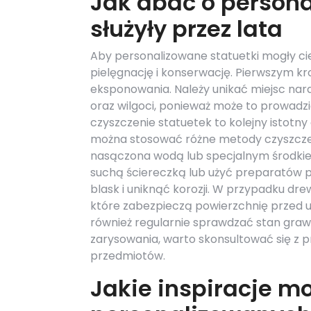
Jak dbać o persona
służyły przez lata
Aby personalizowane statuetki mogły cie
pielęgnację i konserwację. Pierwszym k
eksponowania. Należy unikać miejsc nar
oraz wilgoci, ponieważ może to prowadzi
czyszczenie statuetek to kolejny istotny
można stosować różne metody czyszczen
nasączona wodą lub specjalnym środkie
suchą ściereczką lub użyć preparatów p
blask i uniknąć korozji. W przypadku dr
które zabezpieczą powierzchnię przed u
również regularnie sprawdzać stan grawe
zarysowania, warto skonsultować się z p
przedmiotów.
Jakie inspiracje m