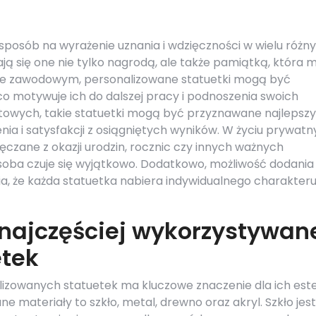
sposób na wyrażenie uznania i wdzięczności w wielu różn
tają się one nie tylko nagrodą, ale także pamiątką, która 
ście zawodowym, personalizowane statuetki mogą być
o motywuje ich do dalszej pracy i podnoszenia swoich
rtowych, takie statuetki mogą być przyznawane najlepsz
nia i satysfakcji z osiągniętych wyników. W życiu prywat
czane z okazji urodzin, rocznic czy innych ważnych
soba czuje się wyjątkowo. Dodatkowo, możliwość dodania
a, że każda statuetka nabiera indywidualnego charakteru
 najczęściej wykorzystywan
etek
izowanych statuetek ma kluczowe znaczenie dla ich este
e materiały to szkło, metal, drewno oraz akryl. Szkło jest