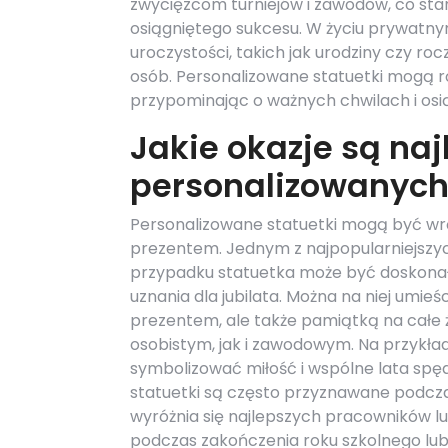
zwycięzcom turniejów i zawodów, co stan
osiągniętego sukcesu. W życiu prywatn
uroczystości, takich jak urodziny czy ro
osób. Personalizowane statuetki mogą r
przypominając o ważnych chwilach i osi
Jakie okazje są na
personalizowanych
Personalizowane statuetki mogą być wrę
prezentem. Jednym z najpopularniejszy
przypadku statuetka może być doskona
uznania dla jubilata. Można na niej umieśc
prezentem, ale także pamiątką na całe ż
osobistym, jak i zawodowym. Na przykład
symbolizować miłość i wspólne lata sp
statuetki są często przyznawane podcza
wyróżnia się najlepszych pracowników l
podczas zakończenia roku szkolnego lub 