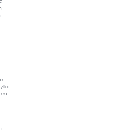
z
h
h
m
ie
tylko
iem
e
a