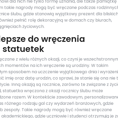
owi dla nich nie tylko formę uznania, ale także pamiątkę 
ym takie nagrody mogą być wręczane podczas rodzinnyc
cznice ślubu, gdzie stanowią wyjątkowy prezent dla bliskic
ównież pełnić rolę dekoracyjną w domach czy biurach,
ągnięciach życiowych.
jlepsze do wręczenia
 statuetek
czane z wielu różnych okazji, co czyni je wszechstronny
ch momentów na ich wręczenie są urodziny. W takim
łym sposobem na uczczenie wyjątkowego dnia i wyrażen
ić imię oraz datę urodzin, co sprawi, że stanie się ona nie 
ycie. Inną okazją są rocznice, zarówno te związane z życ
, statuetka wręczona z okazji rocznicy ślubu może
ędzone razem. W kontekście zawodowym, personalizowan
s różnego rodzaju gal czy wydarzeń branżowych, gdzie
ub zespoły. Takie nagrody mogą być również wręczane
akademickiego, gdzie uczniowie i studenci otrzymują je z