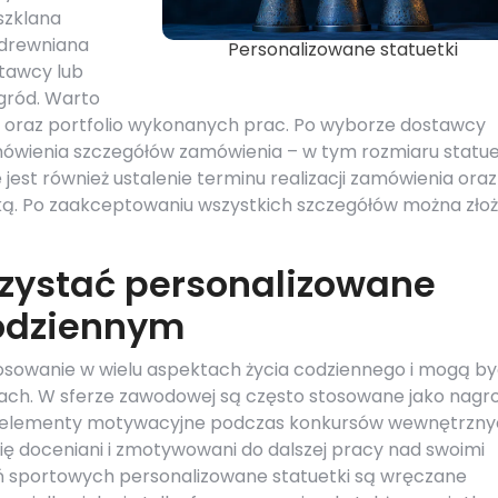
szklana
 drewniana
Personalizowane statuetki
stawcy lub
agród. Warto
w oraz portfolio wykonanych prac. Po wyborze dostawcy
mówienia szczegółów zamówienia – w tym rozmiaru statue
 jest również ustalenie terminu realizacji zamówienia oraz
ką. Po zaakceptowaniu wszystkich szczegółów można zło
zystać personalizowane
codziennym
tosowanie w wielu aspektach życia codziennego i mogą b
ach. W sferze zawodowej są często stosowane jako nagr
ako elementy motywacyjne podczas konkursów wewnętrzn
się doceniani i zmotywowani do dalszej pracy nad swoimi
ń sportowych personalizowane statuetki są wręczane