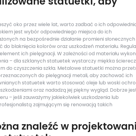
lizowane statuetki, aby
szyć oko przez wiele lat, warto zadbać o ich odpowiedni
rokiem jest wybór odpowiedniego miejsca do ich
ażonych na bezpośrednie działanie promieni słonecznych
ć do blaknięcia kolorów oraz uszkodzeń materiału. Regul
 element ich pielęgnacji. W zależności od materiału wyko
ia – dla szklanych statuetek wystarczy miękka ścierec
m do czyszczenia szkła. Metalowe statuetki można przet
rzeznaczonych do pielęgnacji metali, aby zachować ich
ewnianych statuetek warto stosować oleje lub woski ochro
szkodzeniami oraz nadadzą jej piękny wygląd. Dobrze jes
ru – jeśli zauważymy jakiekolwiek uszkodzenia lub
rofesjonalistą zajmującym się renowacją takich
ożna znaleźć w projektowan