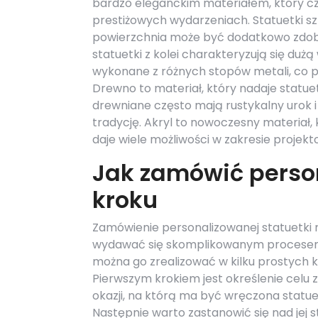
bardzo eleganckim materiałem, który c
prestiżowych wydarzeniach. Statuetki sz
powierzchnia może być dodatkowo zdob
statuetki z kolei charakteryzują się d
wykonane z różnych stopów metali, co 
Drewno to materiał, który nadaje statue
drewniane często mają rustykalny urok
tradycję. Akryl to nowoczesny materiał, 
daje wiele możliwości w zakresie projekt
Jak zamówić perso
kroku
Zamówienie personalizowanej statuetki
wydawać się skomplikowanym procesem
można go zrealizować w kilku prostych 
Pierwszym krokiem jest określenie celu 
okazji, na którą ma być wręczona statue
Następnie warto zastanowić się nad jej 