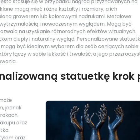
zęsto stosuje się w przypadku nagród przyznawanych na
klane mogą mieć różne kształty i rozmiary, a ich
iona grawerem lub kolorowymi nadrukami. Metalowe
użą wytrzymałością i nowoczesnym wyglądem. Mogą być
pozwala na uzyskanie różnorodnych efektów wizualnych.
tkom ciepły i naturalny wygląd. Personalizowane statuetk
 i mogą być idealnym wyborem dla osób ceniących sobie
który łączy w sobie lekkość i trwałość, a jego przezroczy
owania.
nalizowaną statuetkę krok 
 może
, jednak
krokach.
zakupu oraz
tka.
stylem oraz