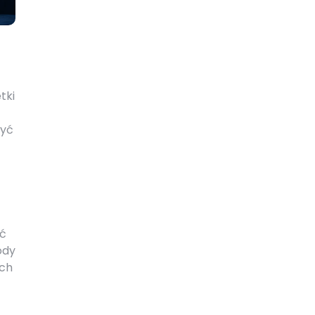
tki
żyć
yć
ody
ych