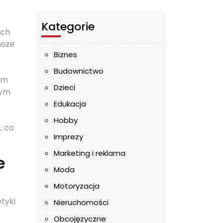
Kategorie
ych
może
Biznes
Budownictwo
ym
Dzieci
nym
Edukacja
Hobby
, co
Imprezy
Marketing i reklama
e
Moda
Motoryzacja
tyki
Nieruchomości
Obcojęzyczne