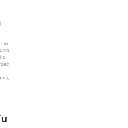
ą
arne
nania
zka
rzeć
nne,
t
iu