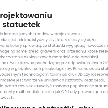
projektowaniu
 statuetek
le interesujących trendów w projektowaniu
ch jest minimalistyczny styl, który cieszy się dużą
ane kolory sprawiają, że statuetki wyglądają nowocześni
agę na samej treści graweru oraz przesłaniu, które niesi
korzystanie ekologicznych materiałów do produkcji
się na użycie drewna pochodzącego z odpowiedzialnych źr
e się w globalny ruch proekologiczny. Personalizacja sta
nowoczesnym technologiom, takim jak druk 3D czy laserow
ożliwe jest tworzenie unikalnych kształtów oraz detali,
ęcia. Warto również zauważyć rosnącą popularność statue
lementy multimedialne, takie jak QR kody prowadzące do
towych.