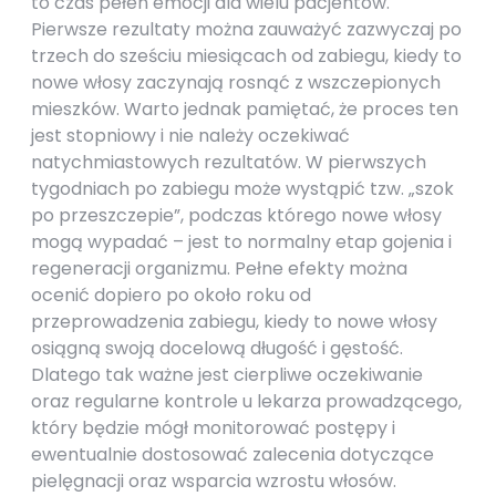
to czas pełen emocji dla wielu pacjentów.
Pierwsze rezultaty można zauważyć zazwyczaj po
trzech do sześciu miesiącach od zabiegu, kiedy to
nowe włosy zaczynają rosnąć z wszczepionych
mieszków. Warto jednak pamiętać, że proces ten
jest stopniowy i nie należy oczekiwać
natychmiastowych rezultatów. W pierwszych
tygodniach po zabiegu może wystąpić tzw. „szok
po przeszczepie”, podczas którego nowe włosy
mogą wypadać – jest to normalny etap gojenia i
regeneracji organizmu. Pełne efekty można
ocenić dopiero po około roku od
przeprowadzenia zabiegu, kiedy to nowe włosy
osiągną swoją docelową długość i gęstość.
Dlatego tak ważne jest cierpliwe oczekiwanie
oraz regularne kontrole u lekarza prowadzącego,
który będzie mógł monitorować postępy i
ewentualnie dostosować zalecenia dotyczące
pielęgnacji oraz wsparcia wzrostu włosów.