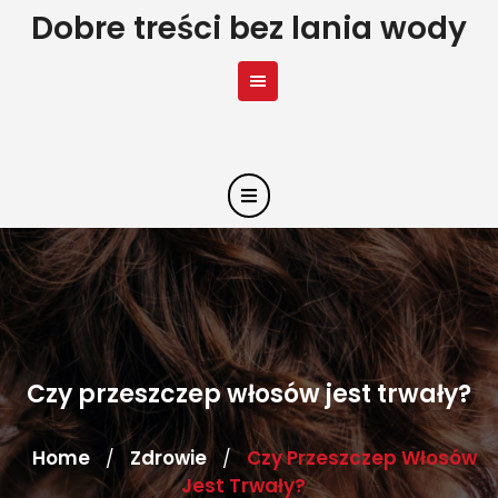
Skip
Dobre treści bez lania wody
to
content
Czy przeszczep włosów jest trwały?
Home
Zdrowie
Czy Przeszczep Włosów
/
/
Jest Trwały?