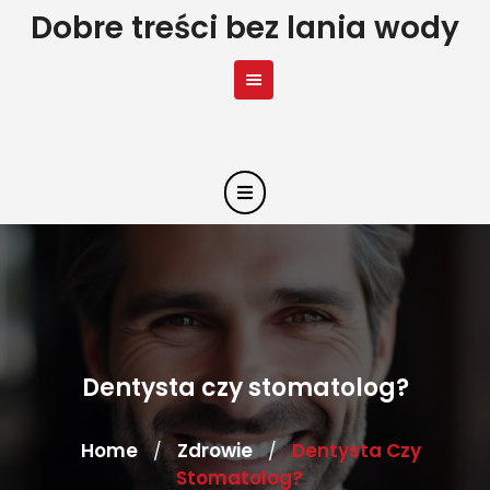
Skip
Dobre treści bez lania wody
to
content
Dentysta czy stomatolog?
Home
Zdrowie
Dentysta Czy
/
/
Stomatolog?