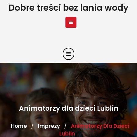
Skip
Dobre treści bez lania wody
to
content
Animatorzy dla dzieci Lublin
Home
Imprezy
Animatorzy Dla Dzieci
/
/
Lublin