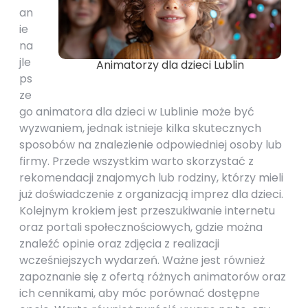
an
ie
na
jle
Animatorzy dla dzieci Lublin
ps
ze
go animatora dla dzieci w Lublinie może być
wyzwaniem, jednak istnieje kilka skutecznych
sposobów na znalezienie odpowiedniej osoby lub
firmy. Przede wszystkim warto skorzystać z
rekomendacji znajomych lub rodziny, którzy mieli
już doświadczenie z organizacją imprez dla dzieci.
Kolejnym krokiem jest przeszukiwanie internetu
oraz portali społecznościowych, gdzie można
znaleźć opinie oraz zdjęcia z realizacji
wcześniejszych wydarzeń. Ważne jest również
zapoznanie się z ofertą różnych animatorów oraz
ich cennikami, aby móc porównać dostępne